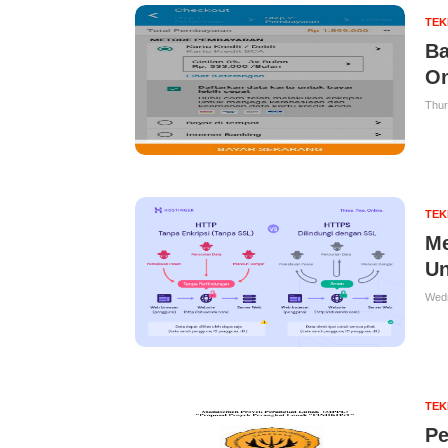
TE
Ba
On
Thur
TE
Me
Un
Wedn
TE
Pe