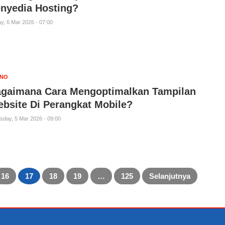
nyedia Hosting?
ay, 6 Mar 2026 - 07:00
KNO
gaimana Cara Mengoptimalkan Tampilan
bsite Di Perangkat Mobile?
sday, 5 Mar 2026 - 09:00
16
17
18
19
…
125
Selanjutnya