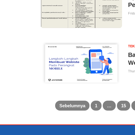
Pe
Frid
TE
Ba
We
Thur
Sebelumnya
1
…
15
Posts
pagination