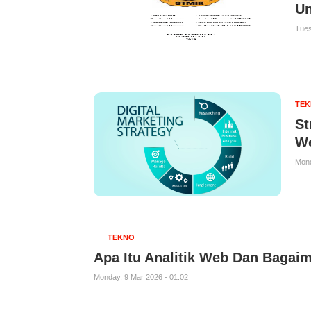
U
Tues
TE
St
We
Mond
TEKNO
Apa Itu Analitik Web Dan Baga
Monday, 9 Mar 2026 - 01:02