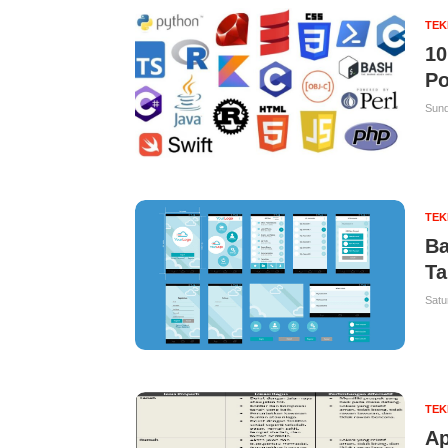
TE
10
Po
Sund
TE
Ba
Ta
Satu
TE
Ap