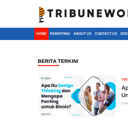
HOME
PARENTING
ABOUT US
CONTACT US
DIS
BERITA TERKINI
TE
Ap
Un
Frid