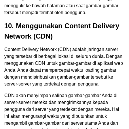
menggulir ke bawah halaman atau saat gambar-gambar
tersebut menjadi terlihat oleh pengguna.
10. Menggunakan Content Delivery
Network (CDN)
Content Delivery Network (CDN) adalah jaringan server
yang tersebar di berbagai lokasi di seluruh dunia. Dengan
menggunakan CDN untuk gambar-gambar di aplikasi web
Anda, Anda dapat mempercepat waktu loading gambar
dengan mendistribusikan gambar-gambar tersebut ke
server-server yang terdekat dengan pengguna.
CDN akan menyimpan salinan gambar-gambar Anda di
server-server mereka dan mengirimkannya kepada
pengguna dari server yang terdekat dengan mereka. Hal
ini akan mengurangi waktu yang dibutuhkan untuk
mengambil gambar-gambar dari server utama Anda dan