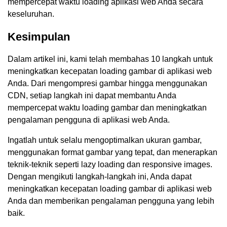
mempercepat waktu loading aplikasi web Anda secara
keseluruhan.
Kesimpulan
Dalam artikel ini, kami telah membahas 10 langkah untuk
meningkatkan kecepatan loading gambar di aplikasi web
Anda. Dari mengompresi gambar hingga menggunakan
CDN, setiap langkah ini dapat membantu Anda
mempercepat waktu loading gambar dan meningkatkan
pengalaman pengguna di aplikasi web Anda.
Ingatlah untuk selalu mengoptimalkan ukuran gambar,
menggunakan format gambar yang tepat, dan menerapkan
teknik-teknik seperti lazy loading dan responsive images.
Dengan mengikuti langkah-langkah ini, Anda dapat
meningkatkan kecepatan loading gambar di aplikasi web
Anda dan memberikan pengalaman pengguna yang lebih
baik.