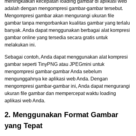
meningkatkan kecepatan loading gambar di aplikasi web
adalah dengan mengompresi gambar-gambar tersebut.
Mengompresi gambar akan mengurangi ukuran file
gambar tanpa mengorbankan kualitas gambar yang terlalu
banyak. Anda dapat menggunakan berbagai alat kompresi
gambar online yang tersedia secara gratis untuk
melakukan ini.
Sebagai contoh, Anda dapat menggunakan alat kompresi
gambar seperti TinyPNG atau JPEGmini untuk
mengompresi gambar-gambar Anda sebelum
mengunggahnya ke aplikasi web Anda. Dengan
mengompresi gambar-gambar ini, Anda dapat mengurangi
ukuran file gambar dan mempercepat waktu loading
aplikasi web Anda.
2. Menggunakan Format Gambar
yang Tepat