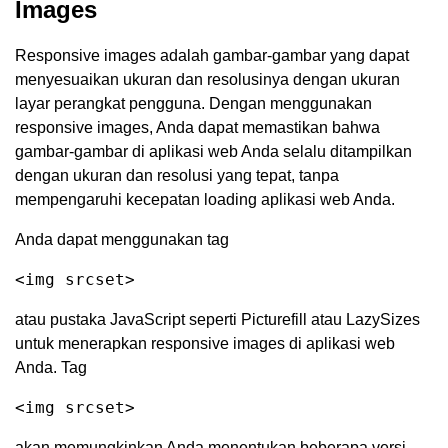
Images
Responsive images adalah gambar-gambar yang dapat
menyesuaikan ukuran dan resolusinya dengan ukuran
layar perangkat pengguna. Dengan menggunakan
responsive images, Anda dapat memastikan bahwa
gambar-gambar di aplikasi web Anda selalu ditampilkan
dengan ukuran dan resolusi yang tepat, tanpa
mempengaruhi kecepatan loading aplikasi web Anda.
Anda dapat menggunakan tag
<img srcset>
atau pustaka JavaScript seperti Picturefill atau LazySizes
untuk menerapkan responsive images di aplikasi web
Anda. Tag
<img srcset>
akan memungkinkan Anda menentukan beberapa versi