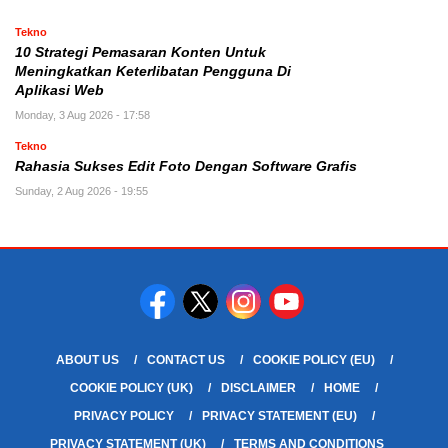
Tekno
10 Strategi Pemasaran Konten Untuk
Meningkatkan Keterlibatan Pengguna Di
Aplikasi Web
Monday, 3 Aug 2026 - 17:58
Tekno
Rahasia Sukses Edit Foto Dengan Software Grafis
Sunday, 2 Aug 2026 - 19:55
ABOUT US
CONTACT US
COOKIE POLICY (EU)
COOKIE POLICY (UK)
DISCLAIMER
HOME
PRIVACY POLICY
PRIVACY STATEMENT (EU)
PRIVACY STATEMENT (UK)
TERMS AND CONDITIONS