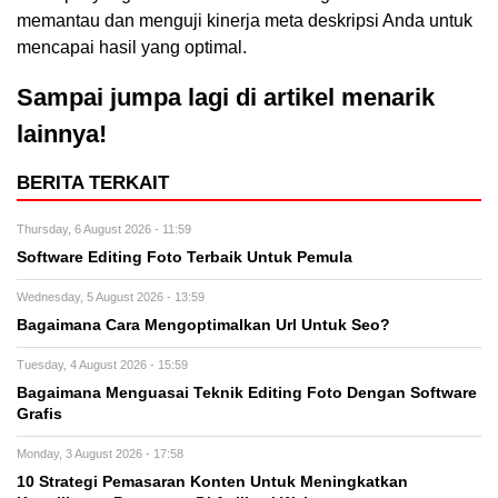
memantau dan menguji kinerja meta deskripsi Anda untuk
mencapai hasil yang optimal.
Sampai jumpa lagi di artikel menarik
lainnya!
BERITA TERKAIT
Thursday, 6 August 2026 - 11:59
Software Editing Foto Terbaik Untuk Pemula
Wednesday, 5 August 2026 - 13:59
Bagaimana Cara Mengoptimalkan Url Untuk Seo?
Tuesday, 4 August 2026 - 15:59
Bagaimana Menguasai Teknik Editing Foto Dengan Software
Grafis
Monday, 3 August 2026 - 17:58
10 Strategi Pemasaran Konten Untuk Meningkatkan