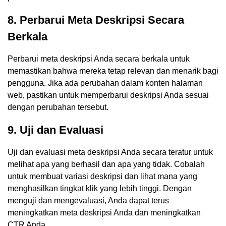
8. Perbarui Meta Deskripsi Secara
Berkala
Perbarui meta deskripsi Anda secara berkala untuk
memastikan bahwa mereka tetap relevan dan menarik bagi
pengguna. Jika ada perubahan dalam konten halaman
web, pastikan untuk memperbarui deskripsi Anda sesuai
dengan perubahan tersebut.
9. Uji dan Evaluasi
Uji dan evaluasi meta deskripsi Anda secara teratur untuk
melihat apa yang berhasil dan apa yang tidak. Cobalah
untuk membuat variasi deskripsi dan lihat mana yang
menghasilkan tingkat klik yang lebih tinggi. Dengan
menguji dan mengevaluasi, Anda dapat terus
meningkatkan meta deskripsi Anda dan meningkatkan
CTR Anda.