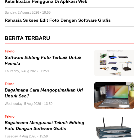
Keterlibatan Pengguna Di Aplikasi Web
Sunday, 2 August 2026 - 19:55
Rahasia Sukses Edit Foto Dengan Software Grafis
BERITA TERBARU
Tekno
Software Editing Foto Terbaik Untuk
Pemula
Thursday, 6 Aug 2026 - 11:59
Tekno
Bagaimana Cara Mengoptimalkan Url
Untuk Seo?
Wednesday, 5 Aug 2026 - 13:59
Tekno
Bagaimana Menguasai Teknik Editing
Foto Dengan Software Grafis
Tuesday, 4 Aug 2026 - 15:59