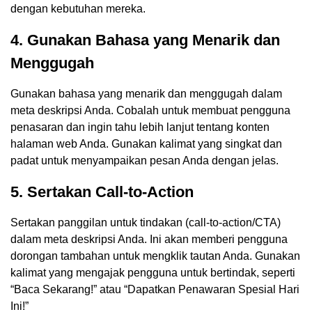
dengan kebutuhan mereka.
4. Gunakan Bahasa yang Menarik dan
Menggugah
Gunakan bahasa yang menarik dan menggugah dalam
meta deskripsi Anda. Cobalah untuk membuat pengguna
penasaran dan ingin tahu lebih lanjut tentang konten
halaman web Anda. Gunakan kalimat yang singkat dan
padat untuk menyampaikan pesan Anda dengan jelas.
5. Sertakan Call-to-Action
Sertakan panggilan untuk tindakan (call-to-action/CTA)
dalam meta deskripsi Anda. Ini akan memberi pengguna
dorongan tambahan untuk mengklik tautan Anda. Gunakan
kalimat yang mengajak pengguna untuk bertindak, seperti
“Baca Sekarang!” atau “Dapatkan Penawaran Spesial Hari
Ini!”