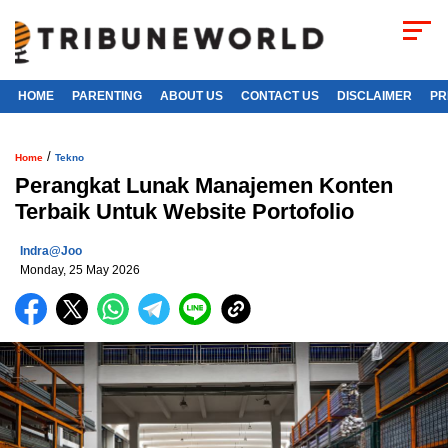
HOME
PARENTING
ABOUT US
CONTACT US
DISCLAIMER
PR
/
Home
Tekno
Perangkat Lunak Manajemen Konten
Terbaik Untuk Website Portofolio
Indra@joo
Monday, 25 May 2026