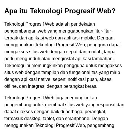
Apa itu Teknologi Progresif Web?
Teknologi Progresif Web adalah pendekatan
pengembangan web yang menggabungkan fitur-fitur
terbaik dari aplikasi web dan aplikasi mobile. Dengan
menggunakan Teknologi Progresif Web, pengguna dapat
mengakses situs web dengan cepat dan mudah, tanpa
perlu mengunduh atau menginstal aplikasi tambahan.
Teknologi ini memungkinkan pengguna untuk mengakses
situs web dengan tampilan dan fungsionalitas yang mirip
dengan aplikasi native, seperti notifikasi push, akses
offline, dan integrasi dengan perangkat keras.
Teknologi Progresif Web juga memungkinkan
pengembang untuk membuat situs web yang responsif dan
dapat diakses dengan baik di berbagai perangkat,
termasuk desktop, tablet, dan smartphone. Dengan
menggunakan Teknologi Progresif Web, pengembang