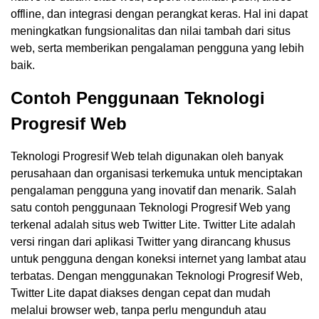
offline, dan integrasi dengan perangkat keras. Hal ini dapat
meningkatkan fungsionalitas dan nilai tambah dari situs
web, serta memberikan pengalaman pengguna yang lebih
baik.
Contoh Penggunaan Teknologi
Progresif Web
Teknologi Progresif Web telah digunakan oleh banyak
perusahaan dan organisasi terkemuka untuk menciptakan
pengalaman pengguna yang inovatif dan menarik. Salah
satu contoh penggunaan Teknologi Progresif Web yang
terkenal adalah situs web Twitter Lite. Twitter Lite adalah
versi ringan dari aplikasi Twitter yang dirancang khusus
untuk pengguna dengan koneksi internet yang lambat atau
terbatas. Dengan menggunakan Teknologi Progresif Web,
Twitter Lite dapat diakses dengan cepat dan mudah
melalui browser web, tanpa perlu mengunduh atau