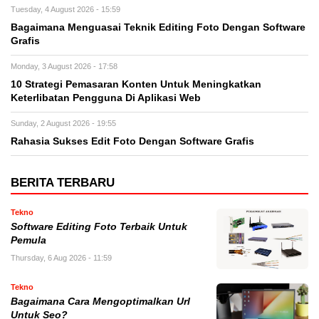
Tuesday, 4 August 2026 - 15:59
Bagaimana Menguasai Teknik Editing Foto Dengan Software
Grafis
Monday, 3 August 2026 - 17:58
10 Strategi Pemasaran Konten Untuk Meningkatkan
Keterlibatan Pengguna Di Aplikasi Web
Sunday, 2 August 2026 - 19:55
Rahasia Sukses Edit Foto Dengan Software Grafis
BERITA TERBARU
Tekno
Software Editing Foto Terbaik Untuk
Pemula
Thursday, 6 Aug 2026 - 11:59
Tekno
Bagaimana Cara Mengoptimalkan Url
Untuk Seo?