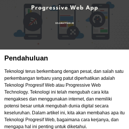
Pendahuluan
Teknologi terus berkembang dengan pesat, dan salah satu
perkembangan terbaru yang patut diperhatikan adalah
Teknologi Progresif Web atau Progressive Web
Technology. Teknologi ini telah mengubah cara kita
mengakses dan menggunakan internet, dan memiliki
potensi besar untuk mengubah dunia digital secara
keseluruhan. Dalam artikel ini, kita akan membahas apa itu
Teknologi Progresif Web, bagaimana cara kerjanya, dan
mengapa hal ini penting untuk diketahui.