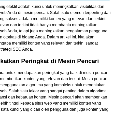
ng efektif adalah kunci untuk meningkatkan visibilitas dan
 web Anda di mesin pencari. Salah satu elemen terpenting dari
ng sukses adalah memiliki konten yang relevan dan terkini.
levan dan terkini tidak hanya membantu meningkatkan
s web Anda, tetapi juga meningkatkan pengalaman pengguna
toritas di bidang Anda. Dalam artikel ini, kita akan
gapa memiliki konten yang relevan dan terkini sangat
strategi SEO Anda.
katkan Peringkat di Mesin Pencari
ara untuk mendapatkan peringkat yang baik di mesin pencari
memberikan konten yang relevan dan terkini. Mesin pencari
 menggunakan algoritma yang kompleks untuk menentukan
 web. Salah satu faktor yang sangat penting dalam algoritma
evansi dan kebaruan konten. Mesin pencari akan memberikan
lebih tinggi kepada situs web yang memiliki konten yang
 kata kunci yang dicari oleh pengguna dan juga konten yang