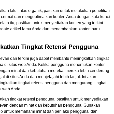
kan lalu lintas organik, pastikan untuk melakukan penelitian
g cermat dan mengoptimalkan konten Anda dengan kata kunci
elain itu, pastikan untuk menyediakan konten yang terkini
date artikel lama Anda dan menambahkan konten baru
gkatkan Tingkat Retensi Pengguna
levan dan terkini juga dapat membantu meningkatkan tingkat
na di situs web Anda. Ketika pengguna menemukan konten
engan minat dan kebutuhan mereka, mereka lebih cenderung
gal di situs Anda dan menjelajahi lebih lanjut. Ini akan
gkatkan tingkat retensi pengguna dan mengurangi tingkat
us web Anda.
tkan tingkat retensi pengguna, pastikan untuk menyediakan
levan dengan minat dan kebutuhan pengguna. Gunakan
 web untuk memahami minat dan perilaku pengguna, dan