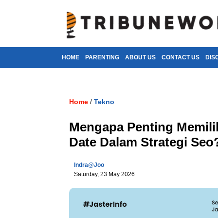
HOME
PARENTING
ABOUT US
CONTACT US
DIS
Home
Tekno
/
Mengapa Penting Memili
Date Dalam Strategi Seo
Indra@joo
Saturday, 23 May 2026