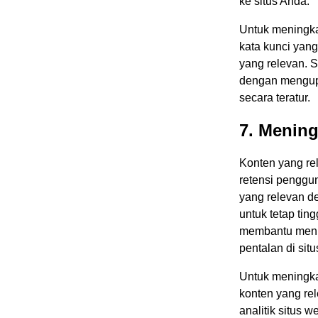
ke situs Anda.
Untuk meningkat
kata kunci yan
yang relevan. S
dengan mengup
secara teratur.
7. Menin
Konten yang re
retensi penggu
yang relevan d
untuk tetap ting
membantu menin
pentalan di sit
Untuk meningka
konten yang re
analitik situs