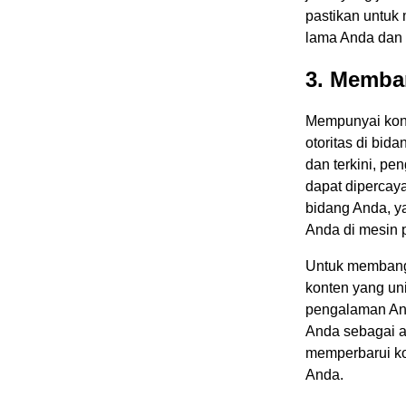
pastikan untuk
lama Anda dan 
3. Memba
Mempunyai kon
otoritas di bid
dan terkini, p
dapat dipercay
bidang Anda, y
Anda di mesin 
Untuk membangu
konten yang uni
pengalaman An
Anda sebagai ah
memperbarui kon
Anda.