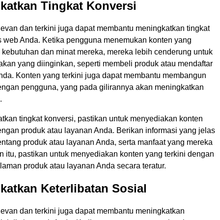
katkan Tingkat Konversi
levan dan terkini juga dapat membantu meningkatkan tingkat
tus web Anda. Ketika pengguna menemukan konten yang
 kebutuhan dan minat mereka, mereka lebih cenderung untuk
akan yang diinginkan, seperti membeli produk atau mendaftar
Anda. Konten yang terkini juga dapat membantu membangun
ngan pengguna, yang pada gilirannya akan meningkatkan
.
tkan tingkat konversi, pastikan untuk menyediakan konten
engan produk atau layanan Anda. Berikan informasi yang jelas
tentang produk atau layanan Anda, serta manfaat yang mereka
n itu, pastikan untuk menyediakan konten yang terkini dengan
aman produk atau layanan Anda secara teratur.
katkan Keterlibatan Sosial
levan dan terkini juga dapat membantu meningkatkan