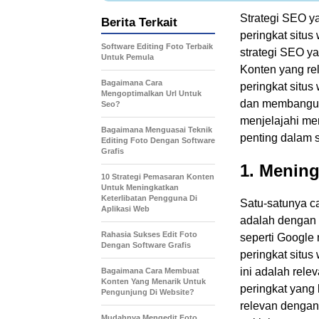
Strategi SEO ya
Berita Terkait
peringkat situs
Software Editing Foto Terbaik
strategi SEO ya
Untuk Pemula
Konten yang re
Bagaimana Cara
peringkat situ
Mengoptimalkan Url Untuk
dan membangun o
Seo?
menjelajahi men
Bagaimana Menguasai Teknik
penting dalam 
Editing Foto Dengan Software
Grafis
1. Mening
10 Strategi Pemasaran Konten
Untuk Meningkatkan
Keterlibatan Pengguna Di
Satu-satunya c
Aplikasi Web
adalah dengan 
Rahasia Sukses Edit Foto
seperti Google
Dengan Software Grafis
peringkat situs
ini adalah rel
Bagaimana Cara Membuat
Konten Yang Menarik Untuk
peringkat yang 
Pengunjung Di Website?
relevan dengan
Mudahnya Mengedit Foto