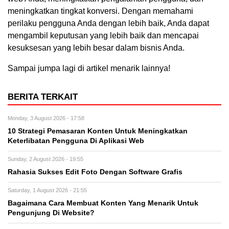
meningkatkan tingkat konversi. Dengan memahami
perilaku pengguna Anda dengan lebih baik, Anda dapat
mengambil keputusan yang lebih baik dan mencapai
kesuksesan yang lebih besar dalam bisnis Anda.
Sampai jumpa lagi di artikel menarik lainnya!
BERITA TERKAIT
Monday, 3 August 2026 - 17:58
10 Strategi Pemasaran Konten Untuk Meningkatkan
Keterlibatan Pengguna Di Aplikasi Web
Sunday, 2 August 2026 - 19:55
Rahasia Sukses Edit Foto Dengan Software Grafis
Saturday, 1 August 2026 - 21:55
Bagaimana Cara Membuat Konten Yang Menarik Untuk
Pengunjung Di Website?