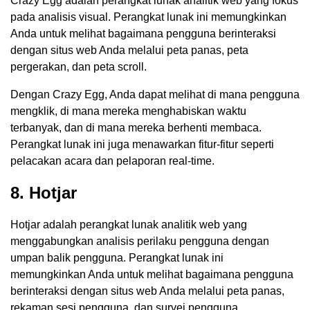
Crazy Egg adalah perangkat lunak analitik web yang fokus
pada analisis visual. Perangkat lunak ini memungkinkan
Anda untuk melihat bagaimana pengguna berinteraksi
dengan situs web Anda melalui peta panas, peta
pergerakan, dan peta scroll.
Dengan Crazy Egg, Anda dapat melihat di mana pengguna
mengklik, di mana mereka menghabiskan waktu
terbanyak, dan di mana mereka berhenti membaca.
Perangkat lunak ini juga menawarkan fitur-fitur seperti
pelacakan acara dan pelaporan real-time.
8. Hotjar
Hotjar adalah perangkat lunak analitik web yang
menggabungkan analisis perilaku pengguna dengan
umpan balik pengguna. Perangkat lunak ini
memungkinkan Anda untuk melihat bagaimana pengguna
berinteraksi dengan situs web Anda melalui peta panas,
rekaman sesi pengguna, dan survei pengguna.