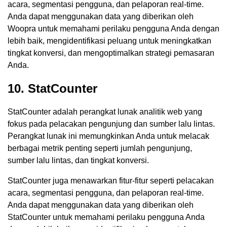
acara, segmentasi pengguna, dan pelaporan real-time.
Anda dapat menggunakan data yang diberikan oleh
Woopra untuk memahami perilaku pengguna Anda dengan
lebih baik, mengidentifikasi peluang untuk meningkatkan
tingkat konversi, dan mengoptimalkan strategi pemasaran
Anda.
10. StatCounter
StatCounter adalah perangkat lunak analitik web yang
fokus pada pelacakan pengunjung dan sumber lalu lintas.
Perangkat lunak ini memungkinkan Anda untuk melacak
berbagai metrik penting seperti jumlah pengunjung,
sumber lalu lintas, dan tingkat konversi.
StatCounter juga menawarkan fitur-fitur seperti pelacakan
acara, segmentasi pengguna, dan pelaporan real-time.
Anda dapat menggunakan data yang diberikan oleh
StatCounter untuk memahami perilaku pengguna Anda