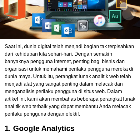
Saat ini, dunia digital telah menjadi bagian tak terpisahkan
dari kehidupan kita sehari-hari. Dengan semakin
banyaknya pengguna internet, penting bagi bisnis dan
organisasi untuk memahami perilaku pengguna mereka di
dunia maya. Untuk itu, perangkat lunak analitik web telah
menjadi alat yang sangat penting dalam melacak dan
menganalisis perilaku pengguna di situs web. Dalam
artikel ini, kami akan membahas beberapa perangkat lunak
analitik web terbaik yang dapat membantu Anda melacak
perilaku pengguna dengan efektif.
1. Google Analytics