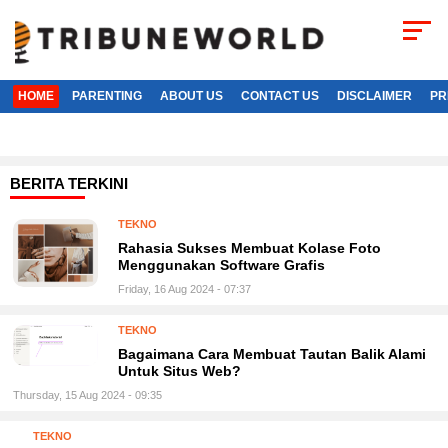
HOME
PARENTING
ABOUT US
CONTACT US
DISCLAIMER
PR
BERITA TERKINI
TEKNO
Rahasia Sukses Membuat Kolase Foto
Menggunakan Software Grafis
Friday, 16 Aug 2024 - 07:37
TEKNO
Bagaimana Cara Membuat Tautan Balik Alami
Untuk Situs Web?
Thursday, 15 Aug 2024 - 09:35
TEKNO