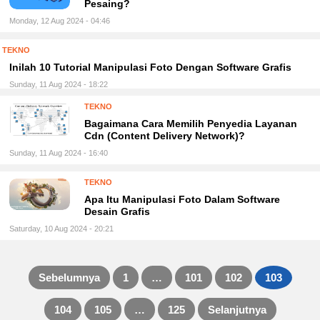
Pesaing?
Monday, 12 Aug 2024 - 04:46
TEKNO
Inilah 10 Tutorial Manipulasi Foto Dengan Software Grafis
Sunday, 11 Aug 2024 - 18:22
TEKNO
Bagaimana Cara Memilih Penyedia Layanan
Cdn (Content Delivery Network)?
Sunday, 11 Aug 2024 - 16:40
TEKNO
Apa Itu Manipulasi Foto Dalam Software
Desain Grafis
Saturday, 10 Aug 2024 - 20:21
Sebelumnya
1
…
101
102
103
Posts
104
105
…
125
Selanjutnya