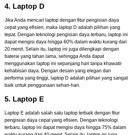
4. Laptop D
Jika Anda mencari laptop dengan fitur pengisian daya
cepat yang efisien, maka laptop D adalah pilihan yang
tepat. Dengan teknologi pengisian daya terbaru, laptop ini
dapat mengisi daya hingga 60% dalam waktu kurang dari
20 menit. Selain itu, laptop ini juga dilengkapi dengan
baterai yang tahan lama, sehingga Anda dapat
menggunakan laptop ini sepanjang hari tanpa khawatir
kehabisan daya. Dengan desain yang elegan dan
performa yang tinggi, laptop D adalah pilihan yang sangat
baik untuk penggunaan sehari-hari.
5. Laptop E
Laptop E adalah salah satu laptop terbaik dengan fitur
pengisian daya cepat yang efisien. Dengan teknologi
terbaru, laptop ini dapat mengisi daya hingga 75% dalam
waktu kurang dari 40 menit. Selain itu, laptop ini juga