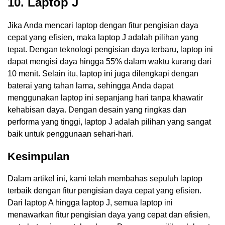
10. Laptop J
Jika Anda mencari laptop dengan fitur pengisian daya
cepat yang efisien, maka laptop J adalah pilihan yang
tepat. Dengan teknologi pengisian daya terbaru, laptop ini
dapat mengisi daya hingga 55% dalam waktu kurang dari
10 menit. Selain itu, laptop ini juga dilengkapi dengan
baterai yang tahan lama, sehingga Anda dapat
menggunakan laptop ini sepanjang hari tanpa khawatir
kehabisan daya. Dengan desain yang ringkas dan
performa yang tinggi, laptop J adalah pilihan yang sangat
baik untuk penggunaan sehari-hari.
Kesimpulan
Dalam artikel ini, kami telah membahas sepuluh laptop
terbaik dengan fitur pengisian daya cepat yang efisien.
Dari laptop A hingga laptop J, semua laptop ini
menawarkan fitur pengisian daya yang cepat dan efisien,