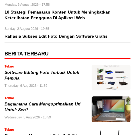
Monday, 3 August 2026 - 17:58
10 Strategi Pemasaran Konten Untuk Meningkatkan
Keterlibatan Pengguna Di Aplikasi Web
Sunday, 2 August 2026 - 19:55
Rahasia Sukses Edit Foto Dengan Software Grafis
BERITA TERBARU
Tekno
Software Editing Foto Terbaik Untuk
Pemula
Thursday, 6 Aug 2026 - 11:59
Tekno
Bagaimana Cara Mengoptimalkan Url
Untuk Seo?
Wednesday, 5 Aug 2026 - 13:59
Tekno