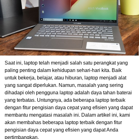
Saat ini, laptop telah menjadi salah satu perangkat yang
paling penting dalam kehidupan sehari-hari kita. Baik
untuk bekerja, belajar, atau hiburan, laptop menjadi alat
yang sangat diperlukan. Namun, masalah yang sering
dihadapi oleh pengguna laptop adalah daya tahan baterai
yang terbatas. Untungnya, ada beberapa laptop terbaik
dengan fitur pengisian daya cepat yang efisien yang dapat
membantu mengatasi masalah ini. Dalam artikel ini, kami
akan membahas beberapa laptop terbaik dengan fitur
pengisian daya cepat yang efisien yang dapat Anda
pertimbangkan.