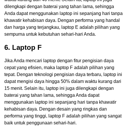
dilengkapi dengan baterai yang tahan lama, sehingga
Anda dapat menggunakan laptop ini sepanjang hari tanpa
khawatir kehabisan daya. Dengan performa yang handal
dan harga yang terjangkau, laptop E adalah pilihan yang
sempurna untuk kebutuhan sehari-hari Anda.
6. Laptop F
Jika Anda mencari laptop dengan fitur pengisian daya
cepat yang efisien, maka laptop F adalah pilihan yang
tepat. Dengan teknologi pengisian daya terbaru, laptop ini
dapat mengisi daya hingga 50% dalam waktu kurang dari
15 menit. Selain itu, laptop ini juga dilengkapi dengan
baterai yang tahan lama, sehingga Anda dapat
menggunakan laptop ini sepanjang hari tanpa khawatir
kehabisan daya. Dengan desain yang ringkas dan
performa yang tinggi, laptop F adalah pilihan yang sangat
baik untuk penggunaan sehari-hari.