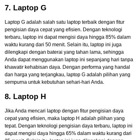
7. Laptop G
Laptop G adalah salah satu laptop terbaik dengan fitur
pengisian daya cepat yang efisien. Dengan teknologi
terbaru, laptop ini dapat mengisi daya hingga 85% dalam
waktu kurang dari 50 menit. Selain itu, laptop ini juga
dilengkapi dengan baterai yang tahan lama, sehingga
Anda dapat menggunakan laptop ini sepanjang hari tanpa
khawatir kehabisan daya. Dengan performa yang handal
dan harga yang terjangkau, laptop G adalah pilihan yang
sempurna untuk kebutuhan sehari-hari Anda.
8. Laptop H
Jika Anda mencari laptop dengan fitur pengisian daya
cepat yang efisien, maka laptop H adalah pilihan yang
tepat. Dengan teknologi pengisian daya terbaru, laptop ini
dapat mengisi daya hingga 65% dalam waktu kurang dari