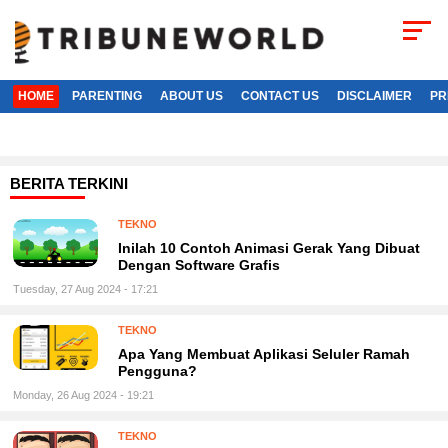
HOME
PARENTING
ABOUT US
CONTACT US
DISCLAIMER
PR
BERITA TERKINI
TEKNO
Inilah 10 Contoh Animasi Gerak Yang Dibuat
Dengan Software Grafis
Tuesday, 27 Aug 2024 - 17:21
TEKNO
Apa Yang Membuat Aplikasi Seluler Ramah
Pengguna?
Monday, 26 Aug 2024 - 19:21
TEKNO