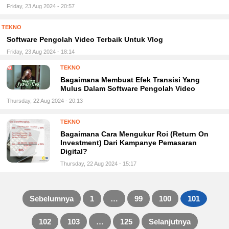
Friday, 23 Aug 2024 - 20:57
TEKNO
Software Pengolah Video Terbaik Untuk Vlog
Friday, 23 Aug 2024 - 18:14
TEKNO
Bagaimana Membuat Efek Transisi Yang
Mulus Dalam Software Pengolah Video
Thursday, 22 Aug 2024 - 20:13
TEKNO
Bagaimana Cara Mengukur Roi (Return On
Investment) Dari Kampanye Pemasaran
Digital?
Thursday, 22 Aug 2024 - 15:17
Sebelumnya
1
…
99
100
101
Posts
102
103
…
125
Selanjutnya