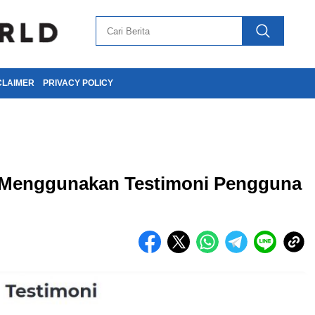
CLAIMER
PRIVACY POLICY
 Menggunakan Testimoni Pengguna