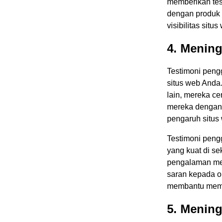
memberikan tes
dengan produk 
visibilitas sit
4. Menin
Testimoni peng
situs web Anda.
lain, mereka c
mereka dengan 
pengaruh situs
Testimoni pen
yang kuat di se
pengalaman me
saran kepada or
membantu memb
5. Mening