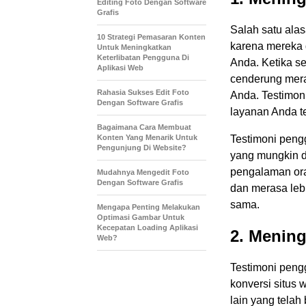
Editing Foto Dengan Software
Grafis
Salah satu ala
10 Strategi Pemasaran Konten
karena mereka 
Untuk Meningkatkan
Keterlibatan Pengguna Di
Anda. Ketika se
Aplikasi Web
cenderung mera
Rahasia Sukses Edit Foto
Anda. Testimon
Dengan Software Grafis
layanan Anda t
Bagaimana Cara Membuat
Konten Yang Menarik Untuk
Testimoni peng
Pengunjung Di Website?
yang mungkin d
pengalaman ora
Mudahnya Mengedit Foto
Dengan Software Grafis
dan merasa leb
sama.
Mengapa Penting Melakukan
Optimasi Gambar Untuk
Kecepatan Loading Aplikasi
2. Mening
Web?
Testimoni pengg
konversi situs 
lain yang tela