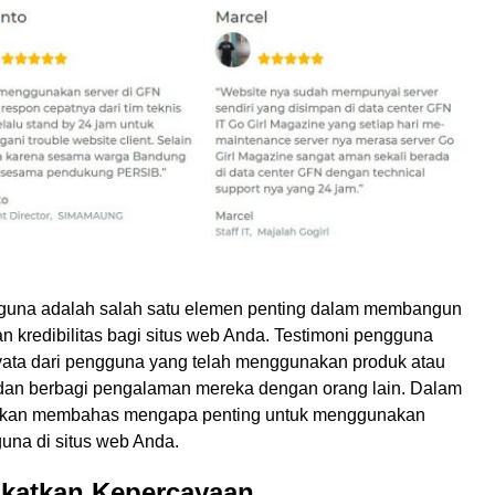
guna adalah salah satu elemen penting dalam membangun
 kredibilitas bagi situs web Anda. Testimoni pengguna
nyata dari pengguna yang telah menggunakan produk atau
dan berbagi pengalaman mereka dengan orang lain. Dalam
ita akan membahas mengapa penting untuk menggunakan
una di situs web Anda.
gkatkan Kepercayaan