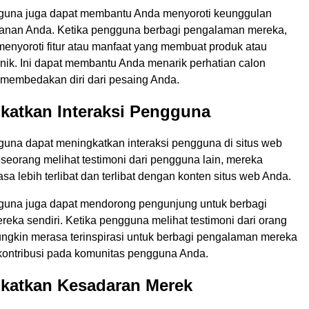
guna juga dapat membantu Anda menyoroti keunggulan
yanan Anda. Ketika pengguna berbagi pengalaman mereka,
menyoroti fitur atau manfaat yang membuat produk atau
nik. Ini dapat membantu Anda menarik perhatian calon
membedakan diri dari pesaing Anda.
katkan Interaksi Pengguna
guna dapat meningkatkan interaksi pengguna di situs web
seorang melihat testimoni dari pengguna lain, mereka
a lebih terlibat dan terlibat dengan konten situs web Anda.
guna juga dapat mendorong pengunjung untuk berbagi
eka sendiri. Ketika pengguna melihat testimoni dari orang
ungkin merasa terinspirasi untuk berbagi pengalaman mereka
rkontribusi pada komunitas pengguna Anda.
gkatkan Kesadaran Merek