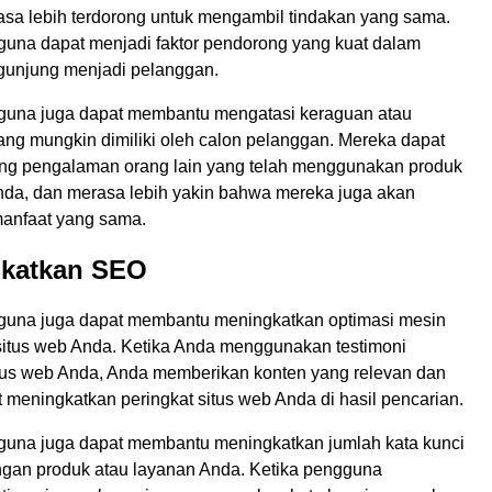
sa lebih terdorong untuk mengambil tindakan yang sama.
guna dapat menjadi faktor pendorong yang kuat dalam
unjung menjadi pelanggan.
guna juga dapat membantu mengatasi keraguan atau
ang mungkin dimiliki oleh calon pelanggan. Mereka dapat
ng pengalaman orang lain yang telah menggunakan produk
nda, dan merasa lebih yakin bahwa mereka juga akan
anfaat yang sama.
gkatkan SEO
guna juga dapat membantu meningkatkan optimasi mesin
situs web Anda. Ketika Anda menggunakan testimoni
tus web Anda, Anda memberikan konten yang relevan dan
 meningkatkan peringkat situs web Anda di hasil pencarian.
guna juga dapat membantu meningkatkan jumlah kata kunci
engan produk atau layanan Anda. Ketika pengguna