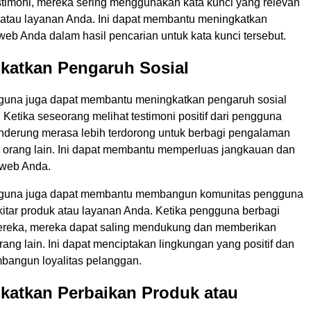
timoni, mereka sering menggunakan kata kunci yang relevan
atau layanan Anda. Ini dapat membantu meningkatkan
us web Anda dalam hasil pencarian untuk kata kunci tersebut.
gkatkan Pengaruh Sosial
guna juga dapat membantu meningkatkan pengaruh sosial
 Ketika seseorang melihat testimoni positif dari pengguna
enderung merasa lebih terdorong untuk berbagi pengalaman
orang lain. Ini dapat membantu memperluas jangkauan dan
 web Anda.
gguna juga dapat membantu membangun komunitas pengguna
kitar produk atau layanan Anda. Ketika pengguna berbagi
reka, mereka dapat saling mendukung dan memberikan
ang lain. Ini dapat menciptakan lingkungan yang positif dan
angun loyalitas pelanggan.
katkan Perbaikan Produk atau