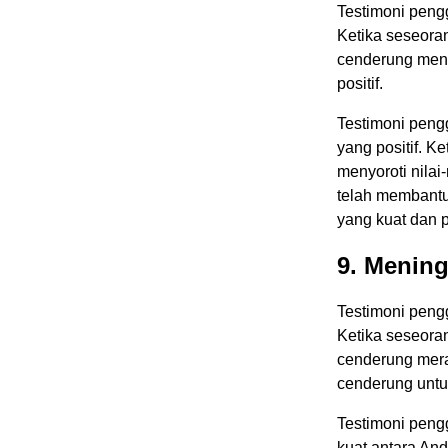
Testimoni pen
Ketika seseoran
cenderung men
positif.
Testimoni pen
yang positif. 
menyoroti nila
telah membantu
yang kuat dan p
9. Menin
Testimoni peng
Ketika seseoran
cenderung mera
cenderung untu
Testimoni pen
kuat antara An