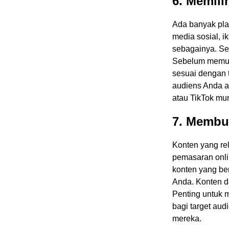
6. Memili
Ada banyak pla
media sosial, i
sebagainya. Set
Sebelum memula
sesuai dengan t
audiens Anda ad
atau TikTok mun
7. Membu
Konten yang re
pemasaran onli
konten yang ber
Anda. Konten da
Penting untuk 
bagi target au
mereka.