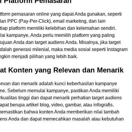
h Platform Pemasaran
tform pemasaran online yang dapat Anda gunakan, seperti
klan PPC (Pay-Per-Click), email marketing, dan lain
iap platform memiliki kelebihan dan kelemahan sendiri.
i kampanye, Anda perlu memilih platform yang paling
ujuan Anda dan target audiens Anda. Misalnya, jika target
alah generasi milenial, maka media sosial seperti Instagram
gkin menjadi pilihan yang lebih baik.
at Konten yang Relevan dan Menarik
levan dan menarik adalah kunci keberhasilan kampanye
ne. Sebelum memulai kampanye, pastikan Anda memiliki
kualitas tinggi dan dapat menarik perhatian target audiens
pat berupa artikel blog, video, gambar, atau infografis.
memastikan bahwa konten Anda memberikan nilai tambah
diens Anda dan dapat memecahkan masalah atau kebutuhan