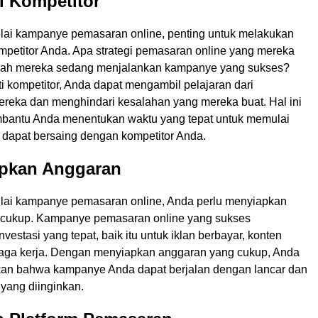
ti Kompetitor
ai kampanye pemasaran online, penting untuk melakukan
ompetitor Anda. Apa strategi pemasaran online yang mereka
ah mereka sedang menjalankan kampanye yang sukses?
i kompetitor, Anda dapat mengambil pelajaran dari
ereka dan menghindari kesalahan yang mereka buat. Hal ini
bantu Anda menentukan waktu yang tepat untuk memulai
dapat bersaing dengan kompetitor Anda.
apkan Anggaran
ai kampanye pemasaran online, Anda perlu menyiapkan
 cukup. Kampanye pemasaran online yang sukses
estasi yang tepat, baik itu untuk iklan berbayar, konten
tenaga kerja. Dengan menyiapkan anggaran yang cukup, Anda
an bahwa kampanye Anda dapat berjalan dengan lancar dan
yang diinginkan.