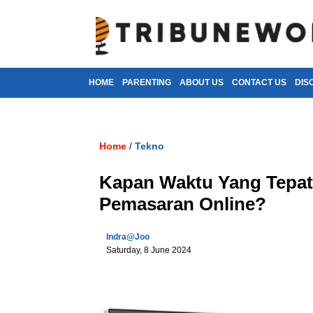
HOME
PARENTING
ABOUT US
CONTACT US
DIS
Home
Tekno
/
Kapan Waktu Yang Tepa
Pemasaran Online?
Indra@joo
Saturday, 8 June 2024