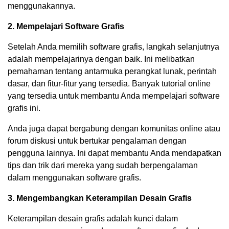
menggunakannya.
2. Mempelajari Software Grafis
Setelah Anda memilih software grafis, langkah selanjutnya
adalah mempelajarinya dengan baik. Ini melibatkan
pemahaman tentang antarmuka perangkat lunak, perintah
dasar, dan fitur-fitur yang tersedia. Banyak tutorial online
yang tersedia untuk membantu Anda mempelajari software
grafis ini.
Anda juga dapat bergabung dengan komunitas online atau
forum diskusi untuk bertukar pengalaman dengan
pengguna lainnya. Ini dapat membantu Anda mendapatkan
tips dan trik dari mereka yang sudah berpengalaman
dalam menggunakan software grafis.
3. Mengembangkan Keterampilan Desain Grafis
Keterampilan desain grafis adalah kunci dalam