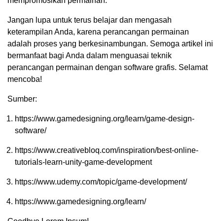
mempromosikan permainan.
Jangan lupa untuk terus belajar dan mengasah
keterampilan Anda, karena perancangan permainan
adalah proses yang berkesinambungan. Semoga artikel ini
bermanfaat bagi Anda dalam menguasai teknik
perancangan permainan dengan software grafis. Selamat
mencoba!
Sumber:
https://www.gamedesigning.org/learn/game-design-
software/
https://www.creativebloq.com/inspiration/best-online-
tutorials-learn-unity-game-development
https://www.udemy.com/topic/game-development/
https://www.gamedesigning.org/learn/