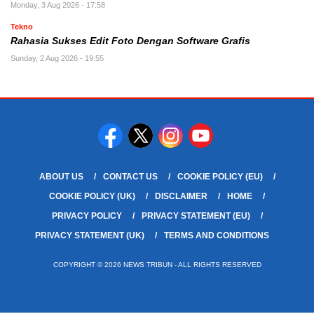
Monday, 3 Aug 2026 - 17:58
Tekno
Rahasia Sukses Edit Foto Dengan Software Grafis
Sunday, 2 Aug 2026 - 19:55
ABOUT US
CONTACT US
COOKIE POLICY (EU)
COOKIE POLICY (UK)
DISCLAIMER
HOME
PRIVACY POLICY
PRIVACY STATEMENT (EU)
PRIVACY STATEMENT (UK)
TERMS AND CONDITIONS
COPYRIGHT © 2026 NEWS TRIBUN - ALL RIGHTS RESERVED