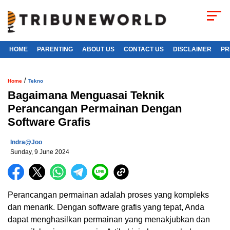
HOME
PARENTING
ABOUT US
CONTACT US
DISCLAIMER
PR
/
Home
Tekno
Bagaimana Menguasai Teknik
Perancangan Permainan Dengan
Software Grafis
Indra@joo
Sunday, 9 June 2024
Perancangan permainan adalah proses yang kompleks
dan menarik. Dengan software grafis yang tepat, Anda
dapat menghasilkan permainan yang menakjubkan dan