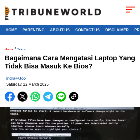
HOME
PARENTING
ABOUT US
CONTACT US
DISCLAIMER
PR
/
Home
Tekno
Bagaimana Cara Mengatasi Laptop Yang
Tidak Bisa Masuk Ke Bios?
Indra@joo
Saturday, 22 March 2025