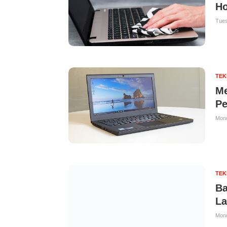
Ho
Tues
TE
Me
Pe
Mond
TE
Ba
La
Mond