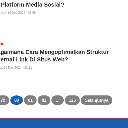
 Platform Media Sosial?
rday, 14 Dec 2024 - 01:50
KNO
gaimana Cara Mengoptimalkan Struktur
ternal Link Di Situs Web?
ay, 13 Dec 2024 - 22:21
79
80
81
82
…
125
Selanjutnya