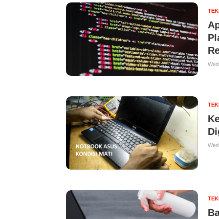
TE
Ap
Pl
Re
Wedn
TE
Ke
Di
Wedn
TE
Ba