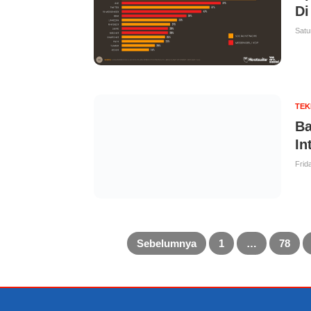
Di
Satu
TE
Ba
In
Frid
Sebelumnya
1
…
78
Posts
pagination