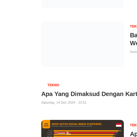
TE
Ba
We
Sund
TEKNO
Apa Yang Dimaksud Dengan Kart
Saturday, 14 Dec 2024 - 23:51
TE
Ap