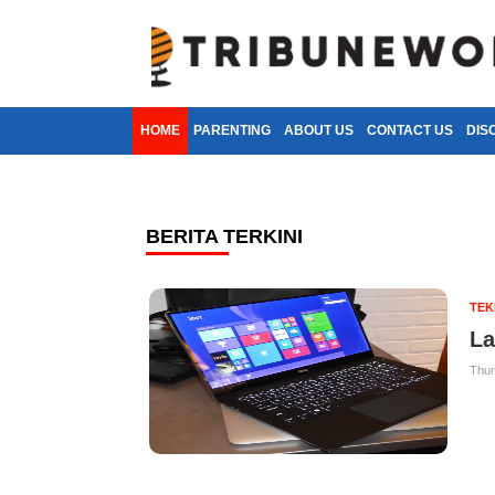
HOME
PARENTING
ABOUT US
CONTACT US
DIS
BERITA TERKINI
TE
La
Thur