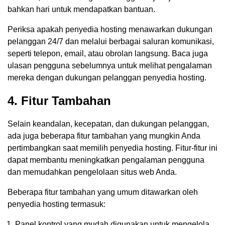
bahkan hari untuk mendapatkan bantuan.
Periksa apakah penyedia hosting menawarkan dukungan
pelanggan 24/7 dan melalui berbagai saluran komunikasi,
seperti telepon, email, atau obrolan langsung. Baca juga
ulasan pengguna sebelumnya untuk melihat pengalaman
mereka dengan dukungan pelanggan penyedia hosting.
4. Fitur Tambahan
Selain keandalan, kecepatan, dan dukungan pelanggan,
ada juga beberapa fitur tambahan yang mungkin Anda
pertimbangkan saat memilih penyedia hosting. Fitur-fitur ini
dapat membantu meningkatkan pengalaman pengguna
dan memudahkan pengelolaan situs web Anda.
Beberapa fitur tambahan yang umum ditawarkan oleh
penyedia hosting termasuk:
Panel kontrol yang mudah digunakan untuk mengelola