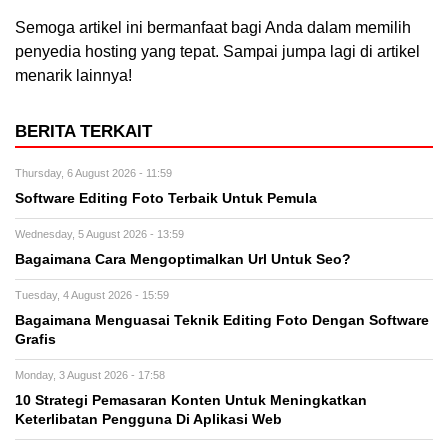
Semoga artikel ini bermanfaat bagi Anda dalam memilih
penyedia hosting yang tepat. Sampai jumpa lagi di artikel
menarik lainnya!
BERITA TERKAIT
Thursday, 6 August 2026 - 11:59
Software Editing Foto Terbaik Untuk Pemula
Wednesday, 5 August 2026 - 13:59
Bagaimana Cara Mengoptimalkan Url Untuk Seo?
Tuesday, 4 August 2026 - 15:59
Bagaimana Menguasai Teknik Editing Foto Dengan Software
Grafis
Monday, 3 August 2026 - 17:58
10 Strategi Pemasaran Konten Untuk Meningkatkan
Keterlibatan Pengguna Di Aplikasi Web