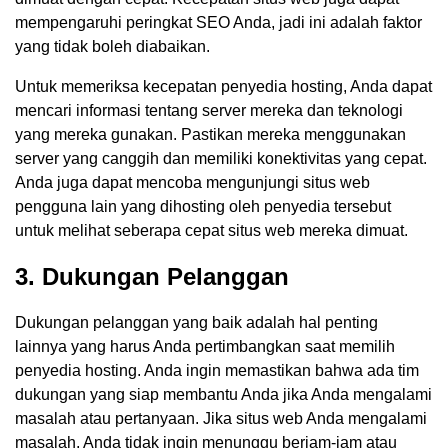
mempengaruhi peringkat SEO Anda, jadi ini adalah faktor
yang tidak boleh diabaikan.
Untuk memeriksa kecepatan penyedia hosting, Anda dapat
mencari informasi tentang server mereka dan teknologi
yang mereka gunakan. Pastikan mereka menggunakan
server yang canggih dan memiliki konektivitas yang cepat.
Anda juga dapat mencoba mengunjungi situs web
pengguna lain yang dihosting oleh penyedia tersebut
untuk melihat seberapa cepat situs web mereka dimuat.
3. Dukungan Pelanggan
Dukungan pelanggan yang baik adalah hal penting
lainnya yang harus Anda pertimbangkan saat memilih
penyedia hosting. Anda ingin memastikan bahwa ada tim
dukungan yang siap membantu Anda jika Anda mengalami
masalah atau pertanyaan. Jika situs web Anda mengalami
masalah, Anda tidak ingin menunggu berjam-jam atau