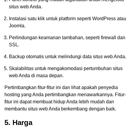
situs web Anda.
Instalasi satu klik untuk platform seperti WordPress atau
Joomla.
Perlindungan keamanan tambahan, seperti firewall dan
SSL.
Backup otomatis untuk melindungi data situs web Anda.
Skalabilitas untuk mengakomodasi pertumbuhan situs
web Anda di masa depan.
Pertimbangkan fitur-fitur ini dan lihat apakah penyedia
hosting yang Anda pertimbangkan menawarkannya. Fitur-
fitur ini dapat membuat hidup Anda lebih mudah dan
membantu situs web Anda berkembang dengan baik.
5. Harga