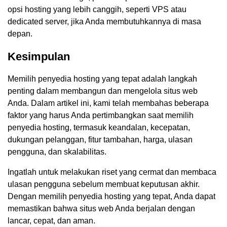
opsi hosting yang lebih canggih, seperti VPS atau
dedicated server, jika Anda membutuhkannya di masa
depan.
Kesimpulan
Memilih penyedia hosting yang tepat adalah langkah
penting dalam membangun dan mengelola situs web
Anda. Dalam artikel ini, kami telah membahas beberapa
faktor yang harus Anda pertimbangkan saat memilih
penyedia hosting, termasuk keandalan, kecepatan,
dukungan pelanggan, fitur tambahan, harga, ulasan
pengguna, dan skalabilitas.
Ingatlah untuk melakukan riset yang cermat dan membaca
ulasan pengguna sebelum membuat keputusan akhir.
Dengan memilih penyedia hosting yang tepat, Anda dapat
memastikan bahwa situs web Anda berjalan dengan
lancar, cepat, dan aman.