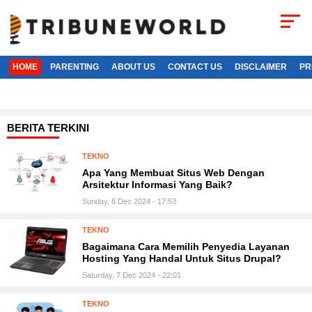
HOME
PARENTING
ABOUT US
CONTACT US
DISCLAIMER
PR
BERITA TERKINI
TEKNO
Apa Yang Membuat Situs Web Dengan
Arsitektur Informasi Yang Baik?
Sunday, 8 Dec 2024 - 17:53
TEKNO
Bagaimana Cara Memilih Penyedia Layanan
Hosting Yang Handal Untuk Situs Drupal?
Saturday, 7 Dec 2024 - 22:01
TEKNO