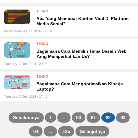
TEKNO
Apa Yang Membuat Konten Viral Di Platform
Media Sosial?
Wednesday, 4 Dec 2024 - 05:20
TEKNO
Bagaimana Cara Memilih Tema Desain Web
Yang Memperhatikan Ux?
Tuesday, 3 Dec 2024 - 22:16
TEKNO
Bagaimana Cara Mengoptimalkan Kinerja
Laptop?
Tuesday, 3 Dec 2024 - 17:43
Sebelumnya
1
…
80
81
82
83
Posts
84
…
125
Selanjutnya