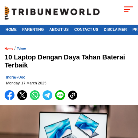
HOME
PARENTING
ABOUT US
CONTACT US
DISCLAIMER
PR
/
Home
Tekno
10 Laptop Dengan Daya Tahan Baterai
Terbaik
Indra@joo
Monday, 17 March 2025