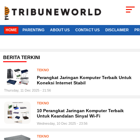
HOME
PARENTING
ABOUT US
CONTACT US
DISCLAIMER
PR
BERITA TERKINI
TEKNO
Perangkat Jaringan Komputer Terbaik Untuk
Koneksi Internet Stabil
Thursday, 11 Dec 2025 - 21:56
TEKNO
10 Perangkat Jaringan Komputer Terbaik
Untuk Keandalan Sinyal Wi-Fi
Wednesday, 10 Dec 2025 - 23:56
TEKNO