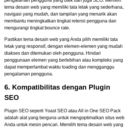
pengalaman pengguna yang baik dan juga SEO. Memilih
tema desain web yang memiliki tata letak yang sederhana,
navigasi yang mudah, dan tampilan yang menarik akan
membantu meningkatkan tingkat retensi pengguna dan
mengurangi tingkat bounce rate.
Pastikan tema desain web yang Anda pilih memiliki tata
letak yang responsif, dengan elemen-elemen yang mudah
diakses dan ditemukan oleh pengguna. Hindari
penggunaan elemen yang berlebihan atau kompleks yang
dapat memperlambat waktu loading dan mengganggu
pengalaman pengguna.
6. Kompatibilitas dengan Plugin
SEO
Plugin SEO seperti Yoast SEO atau All in One SEO Pack
adalah alat yang berguna untuk mengoptimalkan situs web
Anda untuk mesin pencari. Memilih tema desain web yang