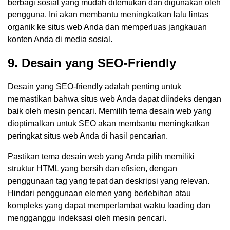
berbagi sosial yang mudah ditemukan dan digunakan oleh
pengguna. Ini akan membantu meningkatkan lalu lintas
organik ke situs web Anda dan memperluas jangkauan
konten Anda di media sosial.
9. Desain yang SEO-Friendly
Desain yang SEO-friendly adalah penting untuk
memastikan bahwa situs web Anda dapat diindeks dengan
baik oleh mesin pencari. Memilih tema desain web yang
dioptimalkan untuk SEO akan membantu meningkatkan
peringkat situs web Anda di hasil pencarian.
Pastikan tema desain web yang Anda pilih memiliki
struktur HTML yang bersih dan efisien, dengan
penggunaan tag yang tepat dan deskripsi yang relevan.
Hindari penggunaan elemen yang berlebihan atau
kompleks yang dapat memperlambat waktu loading dan
mengganggu indeksasi oleh mesin pencari.