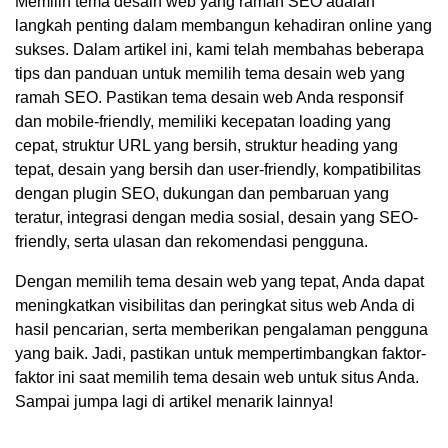
Memilih tema desain web yang ramah SEO adalah
langkah penting dalam membangun kehadiran online yang
sukses. Dalam artikel ini, kami telah membahas beberapa
tips dan panduan untuk memilih tema desain web yang
ramah SEO. Pastikan tema desain web Anda responsif
dan mobile-friendly, memiliki kecepatan loading yang
cepat, struktur URL yang bersih, struktur heading yang
tepat, desain yang bersih dan user-friendly, kompatibilitas
dengan plugin SEO, dukungan dan pembaruan yang
teratur, integrasi dengan media sosial, desain yang SEO-
friendly, serta ulasan dan rekomendasi pengguna.
Dengan memilih tema desain web yang tepat, Anda dapat
meningkatkan visibilitas dan peringkat situs web Anda di
hasil pencarian, serta memberikan pengalaman pengguna
yang baik. Jadi, pastikan untuk mempertimbangkan faktor-
faktor ini saat memilih tema desain web untuk situs Anda.
Sampai jumpa lagi di artikel menarik lainnya!