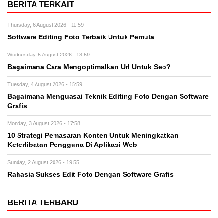
BERITA TERKAIT
Thursday, 6 August 2026 - 11:59
Software Editing Foto Terbaik Untuk Pemula
Wednesday, 5 August 2026 - 13:59
Bagaimana Cara Mengoptimalkan Url Untuk Seo?
Tuesday, 4 August 2026 - 15:59
Bagaimana Menguasai Teknik Editing Foto Dengan Software
Grafis
Monday, 3 August 2026 - 17:58
10 Strategi Pemasaran Konten Untuk Meningkatkan
Keterlibatan Pengguna Di Aplikasi Web
Sunday, 2 August 2026 - 19:55
Rahasia Sukses Edit Foto Dengan Software Grafis
BERITA TERBARU