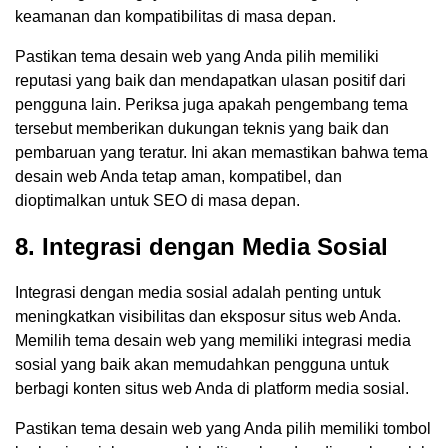
keamanan dan kompatibilitas di masa depan.
Pastikan tema desain web yang Anda pilih memiliki
reputasi yang baik dan mendapatkan ulasan positif dari
pengguna lain. Periksa juga apakah pengembang tema
tersebut memberikan dukungan teknis yang baik dan
pembaruan yang teratur. Ini akan memastikan bahwa tema
desain web Anda tetap aman, kompatibel, dan
dioptimalkan untuk SEO di masa depan.
8. Integrasi dengan Media Sosial
Integrasi dengan media sosial adalah penting untuk
meningkatkan visibilitas dan eksposur situs web Anda.
Memilih tema desain web yang memiliki integrasi media
sosial yang baik akan memudahkan pengguna untuk
berbagi konten situs web Anda di platform media sosial.
Pastikan tema desain web yang Anda pilih memiliki tombol