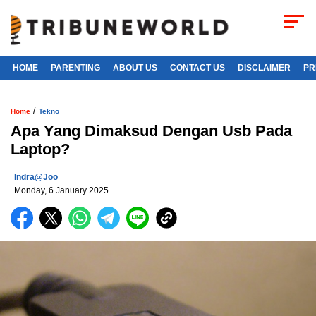
HOME
PARENTING
ABOUT US
CONTACT US
DISCLAIMER
PR
/
Home
Tekno
Apa Yang Dimaksud Dengan Usb Pada
Laptop?
Indra@joo
Monday, 6 January 2025