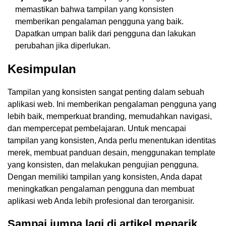
memastikan bahwa tampilan yang konsisten
memberikan pengalaman pengguna yang baik.
Dapatkan umpan balik dari pengguna dan lakukan
perubahan jika diperlukan.
Kesimpulan
Tampilan yang konsisten sangat penting dalam sebuah
aplikasi web. Ini memberikan pengalaman pengguna yang
lebih baik, memperkuat branding, memudahkan navigasi,
dan mempercepat pembelajaran. Untuk mencapai
tampilan yang konsisten, Anda perlu menentukan identitas
merek, membuat panduan desain, menggunakan template
yang konsisten, dan melakukan pengujian pengguna.
Dengan memiliki tampilan yang konsisten, Anda dapat
meningkatkan pengalaman pengguna dan membuat
aplikasi web Anda lebih profesional dan terorganisir.
Sampai jumpa lagi di artikel menarik