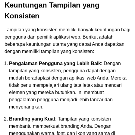
Keuntungan Tampilan yang
Konsisten
Tampilan yang konsisten memiliki banyak keuntungan bagi
pengguna dan pemilik aplikasi web. Berikut adalah
beberapa keuntungan utama yang dapat Anda dapatkan
dengan memiliki tampilan yang konsisten:
Pengalaman Pengguna yang Lebih Baik:
Dengan
tampilan yang konsisten, pengguna dapat dengan
mudah beradaptasi dengan aplikasi web Anda. Mereka
tidak perlu mempelajari ulang tata letak atau mencari
elemen yang mereka butuhkan. Ini membuat
pengalaman pengguna menjadi lebih lancar dan
menyenangkan.
Branding yang Kuat:
Tampilan yang konsisten
membantu memperkuat branding Anda. Dengan
menggunakan warna, font, dan ikon yang sama di