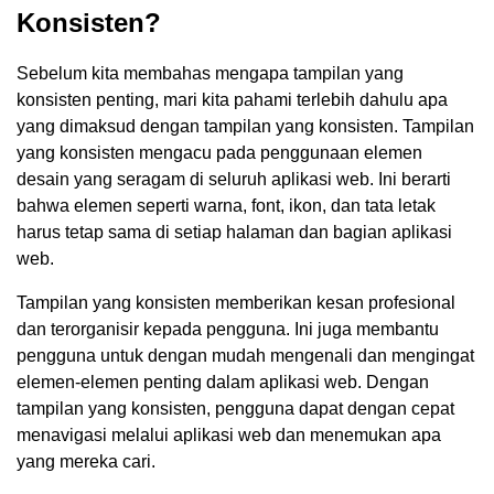
Konsisten?
Sebelum kita membahas mengapa tampilan yang
konsisten penting, mari kita pahami terlebih dahulu apa
yang dimaksud dengan tampilan yang konsisten. Tampilan
yang konsisten mengacu pada penggunaan elemen
desain yang seragam di seluruh aplikasi web. Ini berarti
bahwa elemen seperti warna, font, ikon, dan tata letak
harus tetap sama di setiap halaman dan bagian aplikasi
web.
Tampilan yang konsisten memberikan kesan profesional
dan terorganisir kepada pengguna. Ini juga membantu
pengguna untuk dengan mudah mengenali dan mengingat
elemen-elemen penting dalam aplikasi web. Dengan
tampilan yang konsisten, pengguna dapat dengan cepat
menavigasi melalui aplikasi web dan menemukan apa
yang mereka cari.