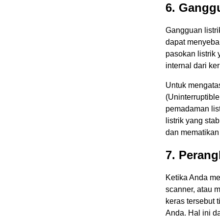
6. Ganggu
Gangguan listri
dapat menyebab
pasokan listrik
internal dari ke
Untuk mengata
(Uninterruptibl
pemadaman list
listrik yang s
dan mematikan 
7. Perang
Ketika Anda men
scanner, atau 
keras tersebut 
Anda. Hal ini 