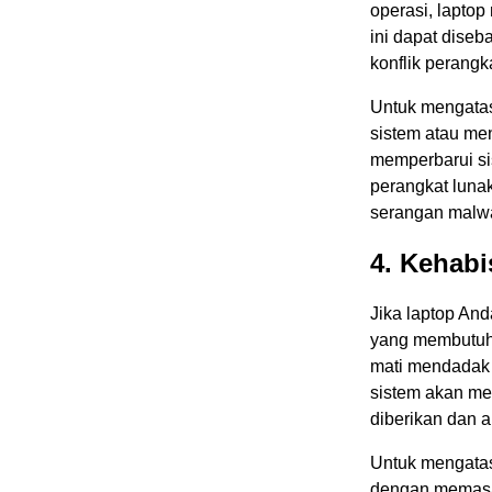
operasi, laptop
ini dapat diseb
konflik perangk
Untuk mengatas
sistem atau men
memperbarui si
perangkat lunak
serangan malw
4. Kehab
Jika laptop An
yang membutuh
mati mendadak 
sistem akan me
diberikan dan a
Untuk mengatas
dengan memasan