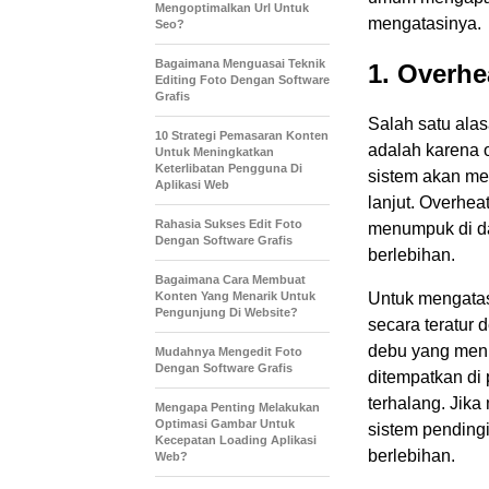
Mengoptimalkan Url Untuk
mengatasinya.
Seo?
Bagaimana Menguasai Teknik
1. Overhe
Editing Foto Dengan Software
Grafis
Salah satu ala
10 Strategi Pemasaran Konten
adalah karena o
Untuk Meningkatkan
Keterlibatan Pengguna Di
sistem akan me
Aplikasi Web
lanjut. Overhea
Rahasia Sukses Edit Foto
menumpuk di da
Dengan Software Grafis
berlebihan.
Bagaimana Cara Membuat
Konten Yang Menarik Untuk
Untuk mengatas
Pengunjung Di Website?
secara teratur
debu yang menu
Mudahnya Mengedit Foto
Dengan Software Grafis
ditempatkan di 
terhalang. Jika
Mengapa Penting Melakukan
Optimasi Gambar Untuk
sistem pending
Kecepatan Loading Aplikasi
berlebihan.
Web?