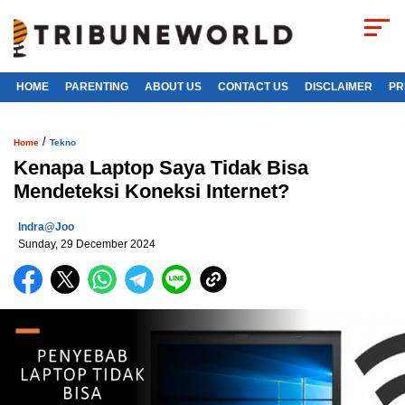
HOME
PARENTING
ABOUT US
CONTACT US
DISCLAIMER
PR
/
Home
Tekno
Kenapa Laptop Saya Tidak Bisa
Mendeteksi Koneksi Internet?
Indra@joo
Sunday, 29 December 2024