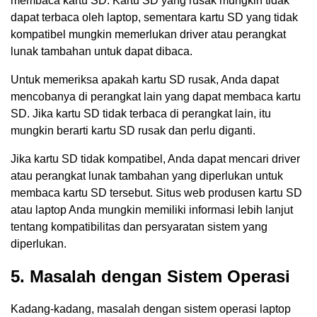
membaca kartu SD. Kartu SD yang rusak mungkin tidak
dapat terbaca oleh laptop, sementara kartu SD yang tidak
kompatibel mungkin memerlukan driver atau perangkat
lunak tambahan untuk dapat dibaca.
Untuk memeriksa apakah kartu SD rusak, Anda dapat
mencobanya di perangkat lain yang dapat membaca kartu
SD. Jika kartu SD tidak terbaca di perangkat lain, itu
mungkin berarti kartu SD rusak dan perlu diganti.
Jika kartu SD tidak kompatibel, Anda dapat mencari driver
atau perangkat lunak tambahan yang diperlukan untuk
membaca kartu SD tersebut. Situs web produsen kartu SD
atau laptop Anda mungkin memiliki informasi lebih lanjut
tentang kompatibilitas dan persyaratan sistem yang
diperlukan.
5. Masalah dengan Sistem Operasi
Kadang-kadang, masalah dengan sistem operasi laptop