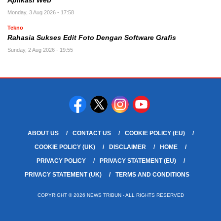
Aplikasi Web
Monday, 3 Aug 2026 - 17:58
Tekno
Rahasia Sukses Edit Foto Dengan Software Grafis
Sunday, 2 Aug 2026 - 19:55
ABOUT US
CONTACT US
COOKIE POLICY (EU)
COOKIE POLICY (UK)
DISCLAIMER
HOME
PRIVACY POLICY
PRIVACY STATEMENT (EU)
PRIVACY STATEMENT (UK)
TERMS AND CONDITIONS
COPYRIGHT © 2026 NEWS TRIBUN - ALL RIGHTS RESERVED