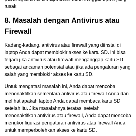
rusak.
8. Masalah dengan Antivirus atau
Firewall
Kadang-kadang, antivirus atau firewall yang diinstal di
laptop Anda dapat memblokir akses ke kartu SD. Ini bisa
terjadi jika antivirus atau firewall menganggap kartu SD
sebagai ancaman potensial atau jika ada pengaturan yang
salah yang memblokir akses ke kartu SD.
Untuk mengatasi masalah ini, Anda dapat mencoba
menonaktifkan sementara antivirus atau firewall Anda dan
melihat apakah laptop Anda dapat membaca kartu SD
setelah itu. Jika masalahnya teratasi setelah
menonaktifkan antivirus atau firewall, Anda dapat mencoba
mengkonfigurasi pengaturan antivirus atau firewall Anda
untuk memperbolehkan akses ke kartu SD.