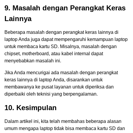
9. Masalah dengan Perangkat Keras
Lainnya
Beberapa masalah dengan perangkat keras lainnya di
laptop Anda juga dapat mempengaruhi kemampuan laptop
untuk membaca kartu SD. Misalnya, masalah dengan
chipset, motherboard, atau kabel internal dapat
menyebabkan masalah ini.
Jika Anda mencurigai ada masalah dengan perangkat
keras lainnya di laptop Anda, disarankan untuk
membawanya ke pusat layanan untuk diperiksa dan
diperbaiki oleh teknisi yang berpengalaman.
10. Kesimpulan
Dalam artikel ini, kita telah membahas beberapa alasan
umum mengapa laptop tidak bisa membaca kartu SD dan