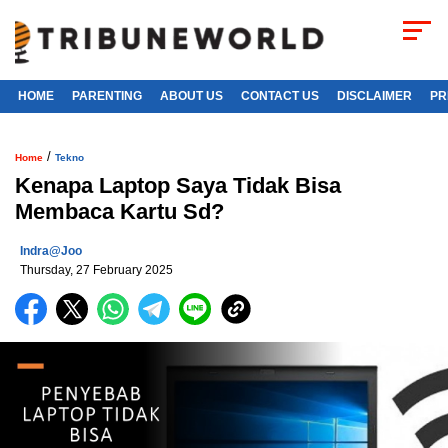
HOME
PARENTING
ABOUT US
CONTACT US
DISCLAIMER
PR
/
Home
Tekno
Kenapa Laptop Saya Tidak Bisa
Membaca Kartu Sd?
Indra@joo
Thursday, 27 February 2025