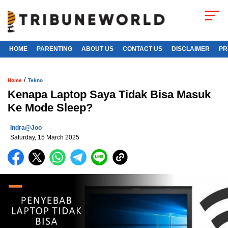
HOME
PARENTING
ABOUT US
CONTACT US
DISCLAIMER
PR
/
Home
Tekno
Kenapa Laptop Saya Tidak Bisa Masuk
Ke Mode Sleep?
Indra@joo
Saturday, 15 March 2025