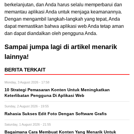
berkelanjutan, dan Anda harus selalu memperbarui dan
memantau aplikasi Anda untuk menjaga keamanannya.
Dengan mengambil langkah-langkah yang tepat, Anda
dapat memastikan bahwa aplikasi web Anda tetap aman
dan dapat diandalkan oleh pengguna Anda.
Sampai jumpa lagi di artikel menarik
lainnya!
BERITA TERKAIT
Monday, 3 August 2026 - 17:58
10 Strategi Pemasaran Konten Untuk Meningkatkan
Keterlibatan Pengguna Di Aplikasi Web
Sunday, 2 August 2026 - 19:55
Rahasia Sukses Edit Foto Dengan Software Grafis
Saturday, 1 August 2026 - 21:55
Bagaimana Cara Membuat Konten Yang Menarik Untuk