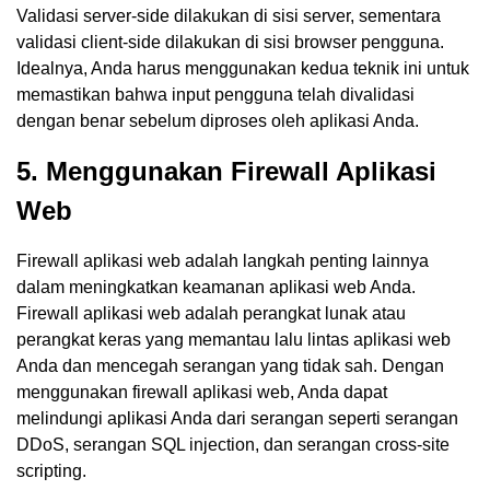
Validasi server-side dilakukan di sisi server, sementara
validasi client-side dilakukan di sisi browser pengguna.
Idealnya, Anda harus menggunakan kedua teknik ini untuk
memastikan bahwa input pengguna telah divalidasi
dengan benar sebelum diproses oleh aplikasi Anda.
5. Menggunakan Firewall Aplikasi
Web
Firewall aplikasi web adalah langkah penting lainnya
dalam meningkatkan keamanan aplikasi web Anda.
Firewall aplikasi web adalah perangkat lunak atau
perangkat keras yang memantau lalu lintas aplikasi web
Anda dan mencegah serangan yang tidak sah. Dengan
menggunakan firewall aplikasi web, Anda dapat
melindungi aplikasi Anda dari serangan seperti serangan
DDoS, serangan SQL injection, dan serangan cross-site
scripting.