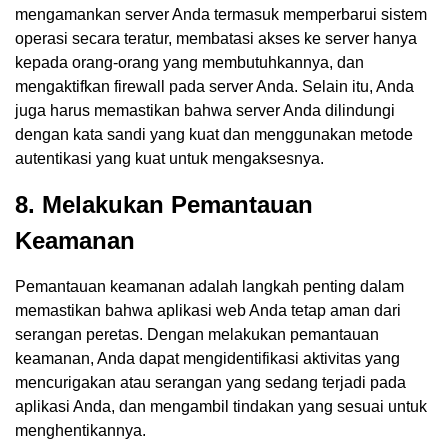
mengamankan server Anda termasuk memperbarui sistem
operasi secara teratur, membatasi akses ke server hanya
kepada orang-orang yang membutuhkannya, dan
mengaktifkan firewall pada server Anda. Selain itu, Anda
juga harus memastikan bahwa server Anda dilindungi
dengan kata sandi yang kuat dan menggunakan metode
autentikasi yang kuat untuk mengaksesnya.
8. Melakukan Pemantauan
Keamanan
Pemantauan keamanan adalah langkah penting dalam
memastikan bahwa aplikasi web Anda tetap aman dari
serangan peretas. Dengan melakukan pemantauan
keamanan, Anda dapat mengidentifikasi aktivitas yang
mencurigakan atau serangan yang sedang terjadi pada
aplikasi Anda, dan mengambil tindakan yang sesuai untuk
menghentikannya.