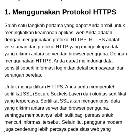
1. Menggunakan Protokol HTTPS
Salah satu langkah pertama yang dapat Anda ambil untuk
meningkatkan keamanan aplikasi web Anda adalah
dengan menggunakan protokol HTTPS. HTTPS adalah
versi aman dari protokol HTTP yang mengenkripsi data
yang dikirim antara server dan browser pengguna. Dengan
menggunakan HTTPS, Anda dapat melindungi data
sensitif seperti informasi login dan detail pembayaran dari
serangan peretas.
Untuk mengaktifkan HTTPS, Anda perlu memperoleh
sertifikat SSL (Secure Sockets Layer) dari otoritas sertifikat
yang terpercaya. Sertifikat SSL akan mengenkripsi data
yang dikirim antara server dan browser pengguna,
sehingga membuatnya lebih sulit bagi peretas untuk
mencuri informasi tersebut. Selain itu, pengguna modern
juga cenderung lebih percaya pada situs web yang