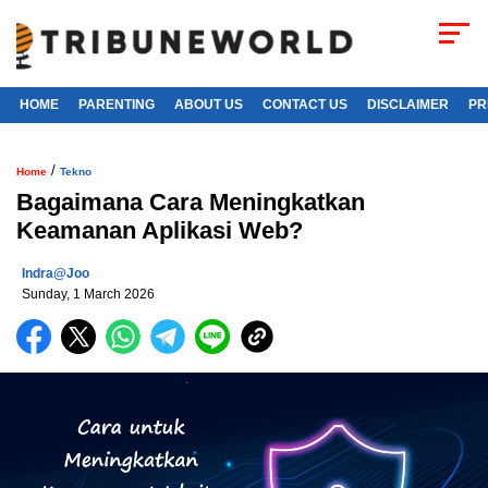
HOME
PARENTING
ABOUT US
CONTACT US
DISCLAIMER
PR
/
Home
Tekno
Bagaimana Cara Meningkatkan
Keamanan Aplikasi Web?
Indra@joo
Sunday, 1 March 2026