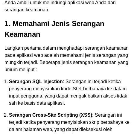
Anda ambil untuk melindungi aplikasi web Anda dari
serangan keamanan.
1. Memahami Jenis Serangan
Keamanan
Langkah pertama dalam menghadapi serangan keamanan
pada aplikasi web adalah memahami jenis serangan yang
mungkin terjadi. Beberapa jenis serangan keamanan yang
umum meliputi:
Serangan SQL Injection:
Serangan ini terjadi ketika
penyerang menyisipkan kode SQL berbahaya ke dalam
input pengguna, yang dapat mengakibatkan akses tidak
sah ke basis data aplikasi.
Serangan Cross-Site Scripting (XSS):
Serangan ini
terjadi ketika penyerang menyisipkan skrip berbahaya ke
dalam halaman web, yang dapat dieksekusi oleh