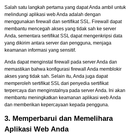
Salah satu langkah pertama yang dapat Anda ambil untuk
melindungi aplikasi web Anda adalah dengan
menggunakan firewall dan sertifikat SSL. Firewall dapat
membantu mencegah akses yang tidak sah ke server
Anda, sementara sertifikat SSL dapat mengenkripsi data
yang dikirim antara server dan pengguna, menjaga
keamanan informasi yang sensitif.
Anda dapat menginstal firewall pada server Anda dan
memastikan bahwa konfigurasi firewall Anda memblokir
akses yang tidak sah. Selain itu, Anda juga dapat
memperoleh sertifikat SSL dari penyedia sertifikat
terpercaya dan menginstalnya pada server Anda. Ini akan
membantu meningkatkan keamanan aplikasi web Anda
dan memberikan kepercayaan kepada pengguna.
3. Memperbarui dan Memelihara
Aplikasi Web Anda