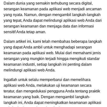
Dalam dunia yang semakin terhubung secara digital,
serangan keamanan pada aplikasi web menjadi ancaman
yang nyata. Namun, dengan mengambil langkah-langkah
yang tepat, Anda dapat melindungi aplikasi web Anda dari
serangan keamanan dan menjaga data dan informasi
sensitif Anda tetap aman.
Dalam artikel ini, kami telah membahas beberapa langkah
yang dapat Anda ambil untuk menghadapi serangan
keamanan pada aplikasi web. Mulai dari memahami jenis
serangan yang mungkin terjadi hingga mengikuti standar
keamanan industri, setiap langkah ini penting dalam
melindungi aplikasi web Anda.
Ingatlah untuk selalu memperbarui dan memelihara
aplikasi web Anda, melakukan uji keamanan secara
teratur, dan mengedukasi pengguna Anda tentang praktik
keamanan yang baik. Dengan mengambil langkah-
langkah ini, Anda dapat meningkatkan keamanan aplikasi