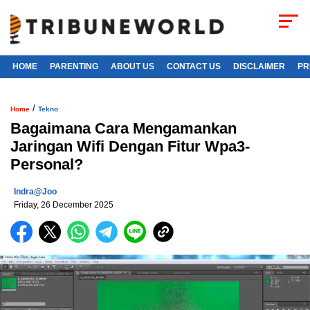
HOME
PARENTING
ABOUT US
CONTACT US
DISCLAIMER
PR
/
Home
Tekno
Bagaimana Cara Mengamankan
Jaringan Wifi Dengan Fitur Wpa3-
Personal?
Indra@joo
Friday, 26 December 2025