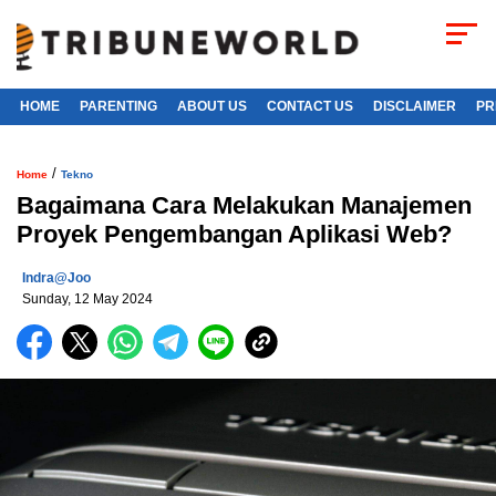
HOME
PARENTING
ABOUT US
CONTACT US
DISCLAIMER
PR
/
Home
Tekno
Bagaimana Cara Melakukan Manajemen
Proyek Pengembangan Aplikasi Web?
Indra@joo
Sunday, 12 May 2024