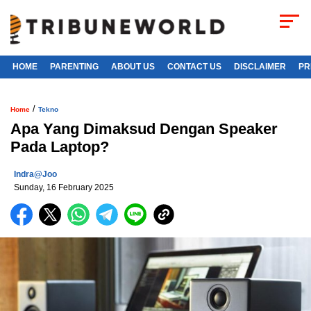
HOME
PARENTING
ABOUT US
CONTACT US
DISCLAIMER
PR
/
Home
Tekno
Apa Yang Dimaksud Dengan Speaker
Pada Laptop?
Indra@joo
Sunday, 16 February 2025