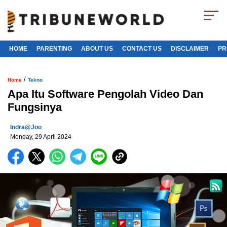
HOME
PARENTING
ABOUT US
CONTACT US
DISCLAIMER
PR
/
Home
Tekno
Apa Itu Software Pengolah Video Dan
Fungsinya
Indra@joo
Monday, 29 April 2024