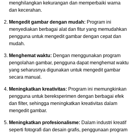
menghilangkan kekurangan dan memperbaiki warna
dan kecerahan.
Mengedit gambar dengan mudah:
Program ini
menyediakan berbagai alat dan fitur yang memudahkan
pengguna untuk mengedit gambar dengan cepat dan
mudah.
Menghemat waktu:
Dengan menggunakan program
pengolahan gambar, pengguna dapat menghemat waktu
yang seharusnya digunakan untuk mengedit gambar
secara manual.
Meningkatkan kreativitas:
Program ini memungkinkan
pengguna untuk bereksperimen dengan berbagai efek
dan filter, sehingga meningkatkan kreativitas dalam
mengedit gambar.
Meningkatkan profesionalisme:
Dalam industri kreatif
seperti fotografi dan desain grafis, penggunaan program