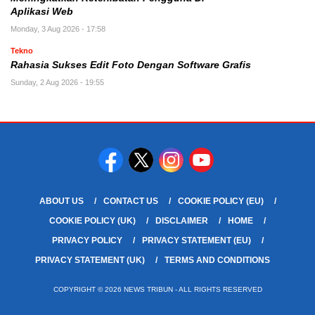
Aplikasi Web
Monday, 3 Aug 2026 - 17:58
Tekno
Rahasia Sukses Edit Foto Dengan Software Grafis
Sunday, 2 Aug 2026 - 19:55
ABOUT US
CONTACT US
COOKIE POLICY (EU)
COOKIE POLICY (UK)
DISCLAIMER
HOME
PRIVACY POLICY
PRIVACY STATEMENT (EU)
PRIVACY STATEMENT (UK)
TERMS AND CONDITIONS
COPYRIGHT © 2026 NEWS TRIBUN - ALL RIGHTS RESERVED