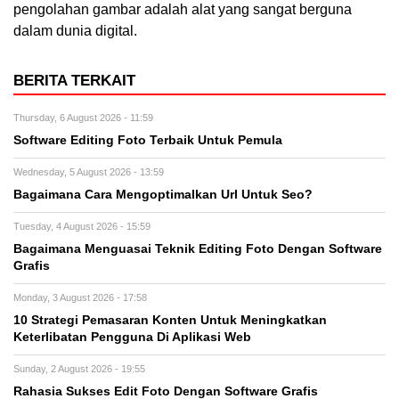
pengolahan gambar adalah alat yang sangat berguna
dalam dunia digital.
BERITA TERKAIT
Thursday, 6 August 2026 - 11:59
Software Editing Foto Terbaik Untuk Pemula
Wednesday, 5 August 2026 - 13:59
Bagaimana Cara Mengoptimalkan Url Untuk Seo?
Tuesday, 4 August 2026 - 15:59
Bagaimana Menguasai Teknik Editing Foto Dengan Software
Grafis
Monday, 3 August 2026 - 17:58
10 Strategi Pemasaran Konten Untuk Meningkatkan
Keterlibatan Pengguna Di Aplikasi Web
Sunday, 2 August 2026 - 19:55
Rahasia Sukses Edit Foto Dengan Software Grafis