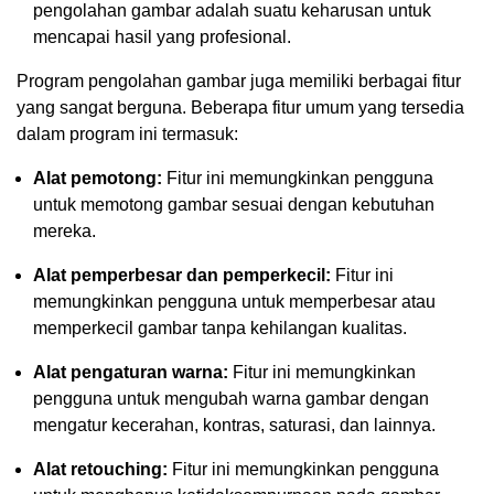
pengolahan gambar adalah suatu keharusan untuk
mencapai hasil yang profesional.
Program pengolahan gambar juga memiliki berbagai fitur
yang sangat berguna. Beberapa fitur umum yang tersedia
dalam program ini termasuk:
Alat pemotong:
Fitur ini memungkinkan pengguna
untuk memotong gambar sesuai dengan kebutuhan
mereka.
Alat pemperbesar dan pemperkecil:
Fitur ini
memungkinkan pengguna untuk memperbesar atau
memperkecil gambar tanpa kehilangan kualitas.
Alat pengaturan warna:
Fitur ini memungkinkan
pengguna untuk mengubah warna gambar dengan
mengatur kecerahan, kontras, saturasi, dan lainnya.
Alat retouching:
Fitur ini memungkinkan pengguna