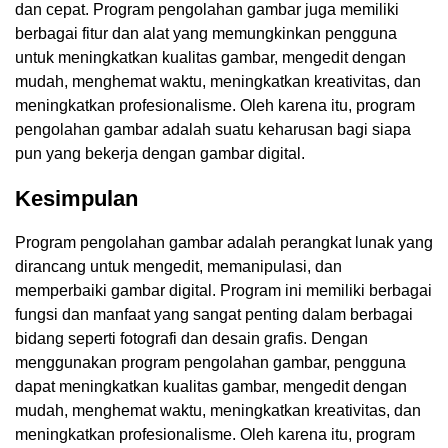
dan cepat. Program pengolahan gambar juga memiliki
berbagai fitur dan alat yang memungkinkan pengguna
untuk meningkatkan kualitas gambar, mengedit dengan
mudah, menghemat waktu, meningkatkan kreativitas, dan
meningkatkan profesionalisme. Oleh karena itu, program
pengolahan gambar adalah suatu keharusan bagi siapa
pun yang bekerja dengan gambar digital.
Kesimpulan
Program pengolahan gambar adalah perangkat lunak yang
dirancang untuk mengedit, memanipulasi, dan
memperbaiki gambar digital. Program ini memiliki berbagai
fungsi dan manfaat yang sangat penting dalam berbagai
bidang seperti fotografi dan desain grafis. Dengan
menggunakan program pengolahan gambar, pengguna
dapat meningkatkan kualitas gambar, mengedit dengan
mudah, menghemat waktu, meningkatkan kreativitas, dan
meningkatkan profesionalisme. Oleh karena itu, program