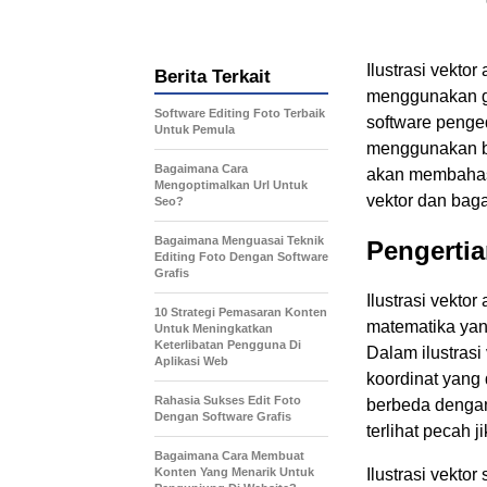
Ilustrasi vekto
Berita Terkait
menggunakan g
Software Editing Foto Terbaik
software penged
Untuk Pemula
menggunakan ber
Bagaimana Cara
akan membahas 
Mengoptimalkan Url Untuk
vektor dan ba
Seo?
Bagaimana Menguasai Teknik
Pengertia
Editing Foto Dengan Software
Grafis
Ilustrasi vektor
10 Strategi Pemasaran Konten
matematika yang
Untuk Meningkatkan
Keterlibatan Pengguna Di
Dalam ilustrasi
Aplikasi Web
koordinat yang 
Rahasia Sukses Edit Foto
berbeda dengan 
Dengan Software Grafis
terlihat pecah j
Bagaimana Cara Membuat
Konten Yang Menarik Untuk
Ilustrasi vekto