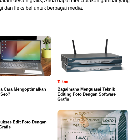
r dalam desain grafis, Anda dapat menciptakan gambar yang
ggi dan fleksibel untuk berbagai media.
Tekno
a Cara Mengoptimalkan
Bagaimana Menguasai Teknik
 Seo?
Editing Foto Dengan Software
Grafis
ukses Edit Foto Dengan
Grafis