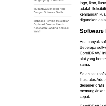
Pengunjung Di Website?
logo, ikon, ilus
adalah fleksib
Mudahnya Mengedit Foto
Dengan Software Grafis
kehilangan kual
digunakan dalam
Mengapa Penting Melakukan
Optimasi Gambar Untuk
Kecepatan Loading Aplikasi
Software
Web?
Ada banyak soft
Beberapa softwa
CorelDRAW, Inks
alat yang berbe
sama.
Salah satu sof
Illustrator. Ado
desainer grafis 
memungkinkan p
cepat.