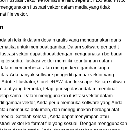
r ilustrasi vektor ke format file lain, seperti JPEG atau PNG,
 menggunakan ilustrasi vektor dalam media yang tidak
t file vektor.
n
r adalah teknik dalam desain grafis yang menggunakan garis
ematika untuk membuat gambar. Dalam software pengedit
 ilustrasi vektor dapat dibuat dengan menggunakan berbagai
ang tersedia. Ilustrasi vektor memiliki keuntungan dalam
ya dalam memperbesar atau memperkecil gambar tanpa
litas. Ada banyak software pengedit gambar vektor yang
ti Adobe Illustrator, CorelDRAW, dan Inkscape. Setiap software
dan alat yang berbeda, tetapi prinsip dasar dalam membuat
r tetap sama. Dalam menggunakan ilustrasi vektor dalam
dit gambar vektor, Anda perlu membuka software yang Anda
 atau membuka dokumen, dan menggunakan berbagai alat
tersedia. Setelah selesai, Anda dapat menyimpan atau
strasi vektor ke format file yang sesuai. Dengan menggunakan