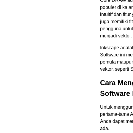
CorelDRAW adal
populer di kala
intuitif dan fi
juga memiliki fi
pengguna untu
menjadi vektor.
Inkscape adalah
Software ini me
pemula maupun 
vektor, seperti
Cara Meng
Software
Untuk menggunak
pertama-tama A
Anda dapat me
ada.