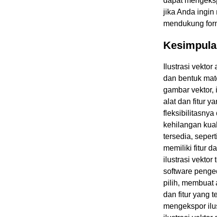
dapat mengekspo
jika Anda ingin
mendukung forma
Kesimpula
Ilustrasi vekto
dan bentuk mat
gambar vektor,
alat dan fitur y
fleksibilitasn
kehilangan kua
tersedia, seper
memiliki fitur 
ilustrasi vekto
software penge
pilih, membuat
dan fitur yang 
mengekspor ilu