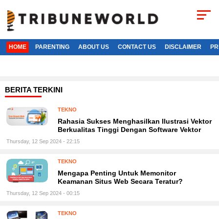
HOME
PARENTING
ABOUT US
CONTACT US
DISCLAIMER
PR
BERITA TERKINI
TEKNO
Rahasia Sukses Menghasilkan Ilustrasi Vektor
Berkualitas Tinggi Dengan Software Vektor
Thursday, 12 Sep 2024 - 22:15
TEKNO
Mengapa Penting Untuk Memonitor
Keamanan Situs Web Secara Teratur?
Thursday, 12 Sep 2024 - 00:15
TEKNO