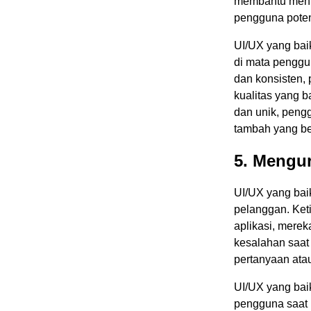
membantu menin
pengguna poten
UI/UX yang baik
di mata penggu
dan konsisten,
kualitas yang ba
dan unik, peng
tambah yang ber
5. Mengu
UI/UX yang bai
pelanggan. Ke
aplikasi, mere
kesalahan saat
pertanyaan ata
UI/UX yang ba
pengguna saat 