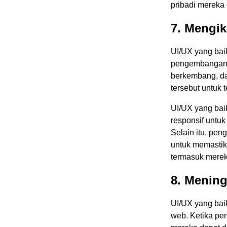
pribadi mereka 
7. Mengik
UI/UX yang baik
pengembangan a
berkembang, d
tersebut untuk t
UI/UX yang baik
responsif untu
Selain itu, pe
untuk memastik
termasuk mereka
8. Menin
UI/UX yang bai
web. Ketika pe