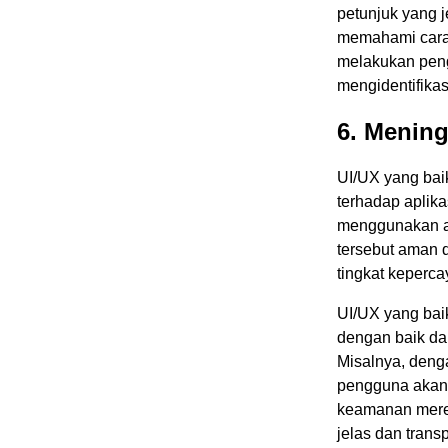
petunjuk yang 
memahami cara m
melakukan peng
mengidentifika
6. Menin
UI/UX yang ba
terhadap aplik
menggunakan ap
tersebut aman 
tingkat keperc
UI/UX yang bai
dengan baik d
Misalnya, deng
pengguna akan 
keamanan merek
jelas dan tran