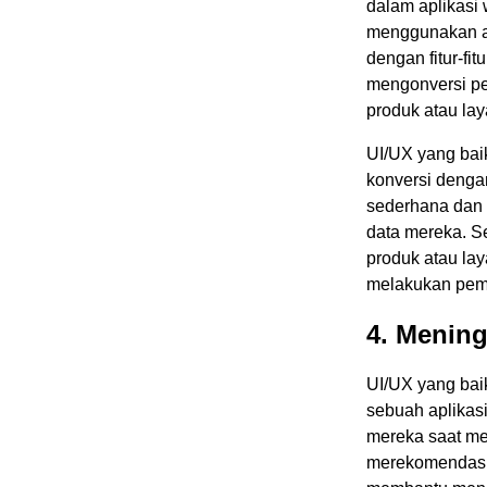
dalam aplikas
menggunakan ap
dengan fitur-fi
mengonversi pe
produk atau la
UI/UX yang ba
konversi denga
sederhana dan 
data mereka. Se
produk atau la
melakukan pem
4. Menin
UI/UX yang bai
sebuah aplikas
mereka saat me
merekomendasika