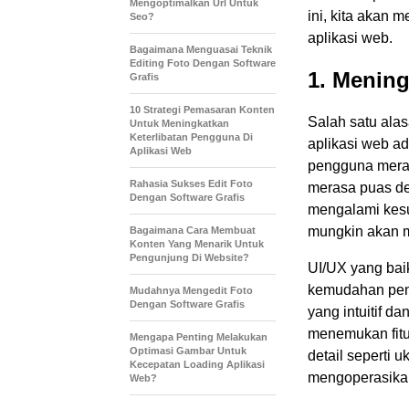
Mengoptimalkan Url Untuk
ini, kita aka
Seo?
aplikasi web.
Bagaimana Menguasai Teknik
Editing Foto Dengan Software
1. Menin
Grafis
10 Strategi Pemasaran Konten
Salah satu al
Untuk Meningkatkan
Keterlibatan Pengguna Di
aplikasi web a
Aplikasi Web
pengguna mera
Rahasia Sukses Edit Foto
merasa puas de
Dengan Software Grafis
mengalami kesu
mungkin akan me
Bagaimana Cara Membuat
Konten Yang Menarik Untuk
Pengunjung Di Website?
UI/UX yang ba
kemudahan pen
Mudahnya Mengedit Foto
Dengan Software Grafis
yang intuitif d
menemukan fitu
Mengapa Penting Melakukan
Optimasi Gambar Untuk
detail seperti
Kecepatan Loading Aplikasi
mengoperasikan
Web?