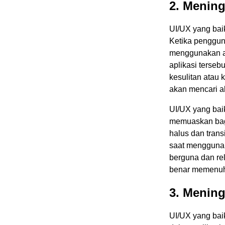
2. Menin
UI/UX yang bai
Ketika penggu
menggunakan a
aplikasi terse
kesulitan atau
akan mencari al
UI/UX yang ba
memuaskan bag
halus dan trans
saat menggunaka
berguna dan re
benar memenuh
3. Mening
UI/UX yang bai