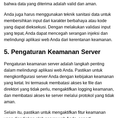
bahwa data yang diterima adalah valid dan aman.
Anda juga harus menggunakan teknik sanitasi data untuk
membersihkan input dari karakter berbahaya atau kode
yang dapat dieksekusi. Dengan melakukan validasi input
yang tepat, Anda dapat mencegah serangan injeksi dan
melindungi aplikasi web Anda dari kerentanan keamanan.
5. Pengaturan Keamanan Server
Pengaturan keamanan server adalah langkah penting
dalam melindungi aplikasi web Anda. Pastikan untuk
mengkonfigurasi server Anda dengan kebijakan keamanan
yang ketat. Ini termasuk membatasi akses ke file dan
direktori yang tidak perlu, mengaktifkan logging keamanan,
dan membatasi akses ke server melalui protokol yang tidak
aman.
Selain itu, pastikan untuk mengaktifkan fitur keamanan