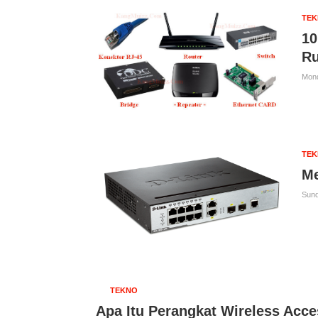
TE
10
R
Mond
TE
Me
Sund
TEKNO
Apa Itu Perangkat Wireless Acce