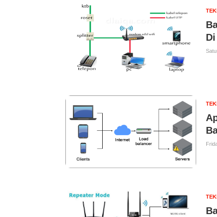
TE
Ba
D
Satu
TE
Ap
Ba
Frid
TE
Ba