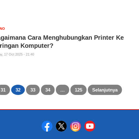
KNO
gaimana Cara Menghubungkan Printer Ke
ringan Komputer?
ay, 17 Oct 2025 - 21:40
31
32
33
34
…
125
Selanjutnya