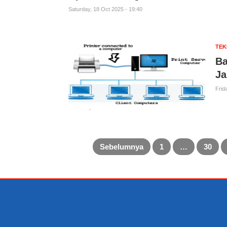
Saturday, 18 Oct 2025 - 19:40
TE
Ba
Ja
Frid
Sebelumnya
1
…
30
Posts
pagination