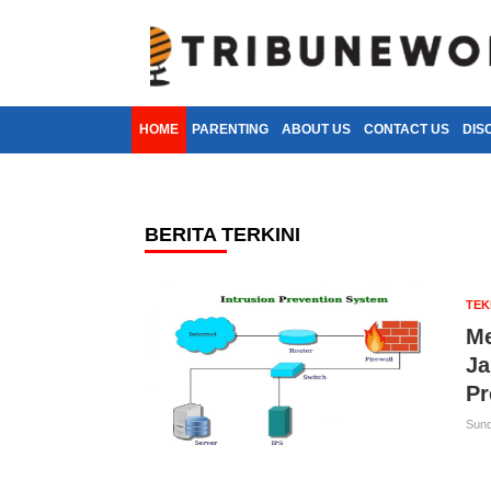
HOME
PARENTING
ABOUT US
CONTACT US
DIS
BERITA TERKINI
TE
Me
Ja
Pr
Sund