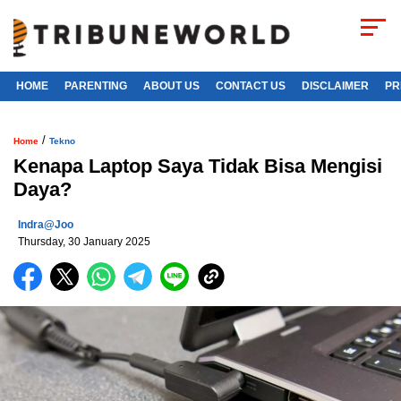
HOME
PARENTING
ABOUT US
CONTACT US
DISCLAIMER
PR
/
Home
Tekno
Kenapa Laptop Saya Tidak Bisa Mengisi
Daya?
Indra@joo
Thursday, 30 January 2025