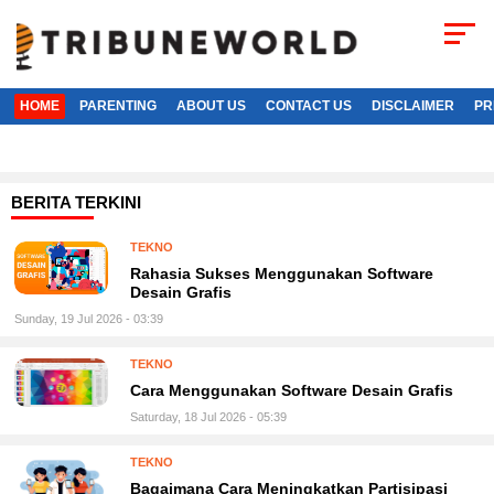
HOME
PARENTING
ABOUT US
CONTACT US
DISCLAIMER
PR
BERITA TERKINI
TEKNO
Rahasia Sukses Menggunakan Software
Desain Grafis
Sunday, 19 Jul 2026 - 03:39
TEKNO
Cara Menggunakan Software Desain Grafis
Saturday, 18 Jul 2026 - 05:39
TEKNO
Bagaimana Cara Meningkatkan Partisipasi