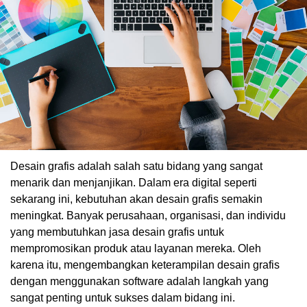
Desain grafis adalah salah satu bidang yang sangat
menarik dan menjanjikan. Dalam era digital seperti
sekarang ini, kebutuhan akan desain grafis semakin
meningkat. Banyak perusahaan, organisasi, dan individu
yang membutuhkan jasa desain grafis untuk
mempromosikan produk atau layanan mereka. Oleh
karena itu, mengembangkan keterampilan desain grafis
dengan menggunakan software adalah langkah yang
sangat penting untuk sukses dalam bidang ini.