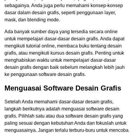
sebagainya. Anda juga perlu memahami konsep-konsep
dasar dalam desain grafis, seperti penggunaan layer,
mask, dan blending mode.
Ada banyak sumber daya yang tersedia secara online
untuk mempelajari dasar-dasar desain grafis. Anda dapat
mengikuti tutorial online, membaca buku tentang desain
grafis, atau mengikuti kursus desain grafis. Penting untuk
menghabiskan waktu untuk mempelajari dasar-dasar
desain grafis dengan baik sebelum melangkah lebih jauh
ke penggunaan software desain grafis.
Menguasai Software Desain Grafis
Setelah Anda memahami dasar-dasar desain grafis,
langkah berikutnya adalah menguasai software desain
grafis. Pilihlah satu atau dua software desain grafis yang
paling sesuai dengan kebutuhan Anda dan fokuslah untuk
menguasainya. Jangan terlalu terburu-buru untuk mencoba