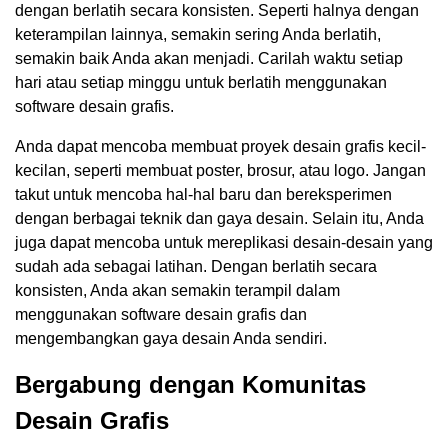
dengan berlatih secara konsisten. Seperti halnya dengan
keterampilan lainnya, semakin sering Anda berlatih,
semakin baik Anda akan menjadi. Carilah waktu setiap
hari atau setiap minggu untuk berlatih menggunakan
software desain grafis.
Anda dapat mencoba membuat proyek desain grafis kecil-
kecilan, seperti membuat poster, brosur, atau logo. Jangan
takut untuk mencoba hal-hal baru dan bereksperimen
dengan berbagai teknik dan gaya desain. Selain itu, Anda
juga dapat mencoba untuk mereplikasi desain-desain yang
sudah ada sebagai latihan. Dengan berlatih secara
konsisten, Anda akan semakin terampil dalam
menggunakan software desain grafis dan
mengembangkan gaya desain Anda sendiri.
Bergabung dengan Komunitas
Desain Grafis