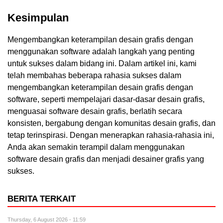
Kesimpulan
Mengembangkan keterampilan desain grafis dengan
menggunakan software adalah langkah yang penting
untuk sukses dalam bidang ini. Dalam artikel ini, kami
telah membahas beberapa rahasia sukses dalam
mengembangkan keterampilan desain grafis dengan
software, seperti mempelajari dasar-dasar desain grafis,
menguasai software desain grafis, berlatih secara
konsisten, bergabung dengan komunitas desain grafis, dan
tetap terinspirasi. Dengan menerapkan rahasia-rahasia ini,
Anda akan semakin terampil dalam menggunakan
software desain grafis dan menjadi desainer grafis yang
sukses.
BERITA TERKAIT
Thursday, 6 August 2026 - 11:59