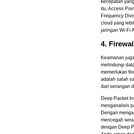
kecepatan yang
itu, Access Poin
Frequency Divi
cloud yang lebi
jaringan Wi-Fi 
4. Firewa
Keamanan juga 
melindungi dat
memerlukan fir
adalah salah sa
dari serangan 
Deep Packet In
menganalisis p
Dengan menganal
mencegah seran
dengan Deep Pa