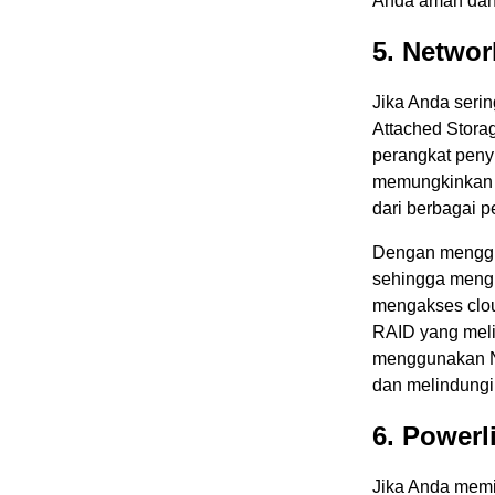
Anda aman dan 
5. Networ
Jika Anda seri
Attached Stora
perangkat peny
memungkinkan 
dari berbagai p
Dengan menggu
sehingga mengu
mengakses cloud
RAID yang meli
menggunakan N
dan melindungi
6. Powerl
Jika Anda memil