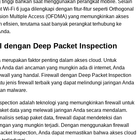
 tinggi bahkan saat menggunakan perangkat mobile. Selain
t Wi-Fi 6 juga dilengkapi dengan fitur-fitur seperti Orthogonal
sion Multiple Access (OFDMA) yang memungkinkan akses
h efisien, terutama saat banyak perangkat terhubung ke
Anda.
ll dengan Deep Packet Inspection
merupakan faktor penting dalam akses cloud. Untuk
a Anda dari ancaman yang mungkin ada di internet, Anda
ewall yang handal. Firewall dengan Deep Packet Inspection
tu jenis firewall terbaik yang dapat melindungi jaringan Anda
dan malware.
spection adalah teknologi yang memungkinkan firewall untuk
aket data yang melewati jaringan Anda secara mendalam.
isis setiap paket data, firewall dapat mendeteksi dan
gan yang mungkin terjadi. Dengan menggunakan firewall
cket Inspection, Anda dapat memastikan bahwa akses cloud