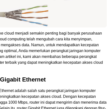
s ke cloud menjadi semakin penting bagi banyak perusahaan
Cloud computing telah mengubah cara kita menyimpan,
n mengakses data. Namun, untuk mendapatkan kecepatan
ng optimal, Anda memerlukan perangkat jaringan komputer
lam artikel ini, kami akan membahas beberapa perangkat
ter terbaik yang dapat meningkatkan kecepatan akses cloud
 Gigabit Ethernet
Ethernet adalah salah satu perangkat jaringan komputer
meningkatkan kecepatan akses cloud. Dengan kecepatan
ingga 1000 Mbps, router ini dapat mengirim dan menerima data
lain itu, router Gigabit Ethernet juga dilengkapi dengan fitur-