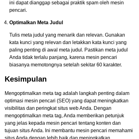
ini dapat dianggap sebagai praktik spam oleh mesin
pencari.
Optimalkan Meta Judul
Tulis meta judul yang menarik dan relevan. Gunakan
kata kunci yang relevan dan letakkan kata kunci yang
paling penting di awal meta judul. Pastikan meta judul
Anda tidak terlalu panjang, karena mesin pencari
biasanya memotongnya setelah sekitar 60 karakter.
Kesimpulan
Mengoptimalkan meta tag adalah langkah penting dalam
optimasi mesin pencari (SEO) yang dapat meningkatkan
visibilitas dan peringkat situs web Anda. Dengan
mengoptimalkan meta tag, Anda memberikan petunjuk
yang jelas kepada mesin pencari tentang konten dan
tujuan situs Anda. Ini membantu mesin pencari memahami
situs Anda dengan lebih baik dan meningkatkan