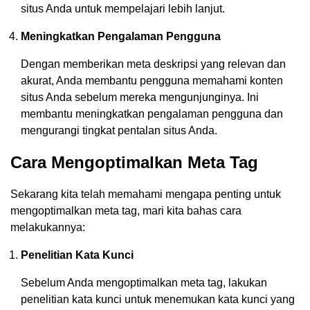
situs Anda untuk mempelajari lebih lanjut.
Meningkatkan Pengalaman Pengguna
Dengan memberikan meta deskripsi yang relevan dan
akurat, Anda membantu pengguna memahami konten
situs Anda sebelum mereka mengunjunginya. Ini
membantu meningkatkan pengalaman pengguna dan
mengurangi tingkat pentalan situs Anda.
Cara Mengoptimalkan Meta Tag
Sekarang kita telah memahami mengapa penting untuk
mengoptimalkan meta tag, mari kita bahas cara
melakukannya:
Penelitian Kata Kunci
Sebelum Anda mengoptimalkan meta tag, lakukan
penelitian kata kunci untuk menemukan kata kunci yang