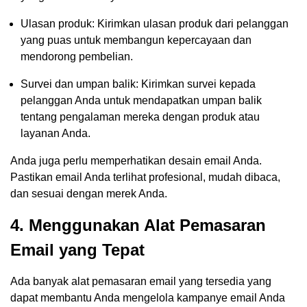
Ulasan produk: Kirimkan ulasan produk dari pelanggan
yang puas untuk membangun kepercayaan dan
mendorong pembelian.
Survei dan umpan balik: Kirimkan survei kepada
pelanggan Anda untuk mendapatkan umpan balik
tentang pengalaman mereka dengan produk atau
layanan Anda.
Anda juga perlu memperhatikan desain email Anda.
Pastikan email Anda terlihat profesional, mudah dibaca,
dan sesuai dengan merek Anda.
4. Menggunakan Alat Pemasaran
Email yang Tepat
Ada banyak alat pemasaran email yang tersedia yang
dapat membantu Anda mengelola kampanye email Anda