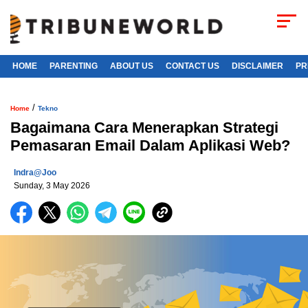
HOME
PARENTING
ABOUT US
CONTACT US
DISCLAIMER
PR
/
Home
Tekno
Bagaimana Cara Menerapkan Strategi
Pemasaran Email Dalam Aplikasi Web?
Indra@joo
Sunday, 3 May 2026