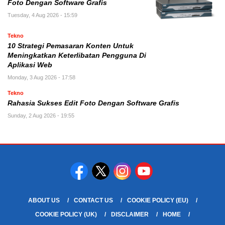
Foto Dengan Software Grafis
Tuesday, 4 Aug 2026 - 15:59
Tekno
10 Strategi Pemasaran Konten Untuk
Meningkatkan Keterlibatan Pengguna Di
Aplikasi Web
Monday, 3 Aug 2026 - 17:58
Tekno
Rahasia Sukses Edit Foto Dengan Software Grafis
Sunday, 2 Aug 2026 - 19:55
ABOUT US
CONTACT US
COOKIE POLICY (EU)
COOKIE POLICY (UK)
DISCLAIMER
HOME