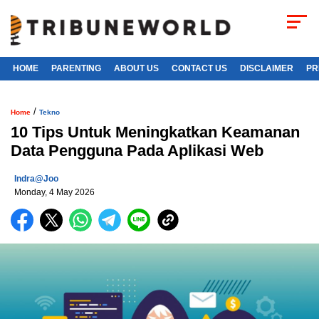
HOME
PARENTING
ABOUT US
CONTACT US
DISCLAIMER
PR
/
Home
Tekno
10 Tips Untuk Meningkatkan Keamanan
Data Pengguna Pada Aplikasi Web
Indra@joo
Monday, 4 May 2026