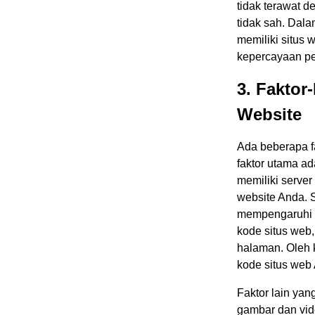
tidak terawat d
tidak sah. Dal
memiliki situs
kepercayaan p
3. Fakto
Website
Ada beberapa f
faktor utama ad
memiliki serve
website Anda. S
mempengaruhi k
kode situs web
halaman. Oleh k
kode situs web
Faktor lain ya
gambar dan vid