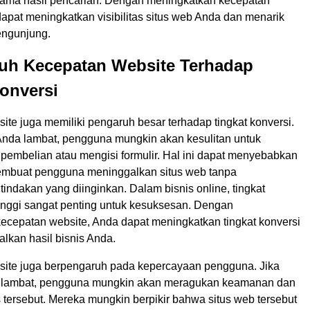
tama hasil pencarian. Dengan meningkatkan kecepatan
apat meningkatkan visibilitas situs web Anda dan menarik
engunjung.
ruh Kecepatan Website Terhadap
onversi
te juga memiliki pengaruh besar terhadap tingkat konversi.
 Anda lambat, pengguna mungkin akan kesulitan untuk
pembelian atau mengisi formulir. Hal ini dapat menyebabkan
membuat pengguna meninggalkan situs web tanpa
indakan yang diinginkan. Dalam bisnis online, tingkat
tinggi sangat penting untuk kesuksesan. Dengan
ecepatan website, Anda dapat meningkatkan tingkat konversi
lkan hasil bisnis Anda.
ite juga berpengaruh pada kepercayaan pengguna. Jika
a lambat, pengguna mungkin akan meragukan keamanan dan
 tersebut. Mereka mungkin berpikir bahwa situs web tersebut