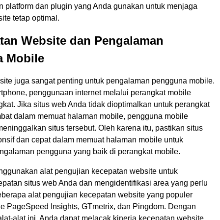
 platform dan plugin yang Anda gunakan untuk menjaga
te tetap optimal.
atan Website dan Pengalaman
 Mobile
ite juga sangat penting untuk pengalaman pengguna mobile.
tphone, penggunaan internet melalui perangkat mobile
at. Jika situs web Anda tidak dioptimalkan untuk perangkat
mbat dalam memuat halaman mobile, pengguna mobile
ninggalkan situs tersebut. Oleh karena itu, pastikan situs
nsif dan cepat dalam memuat halaman mobile untuk
galaman pengguna yang baik di perangkat mobile.
ggunakan alat pengujian kecepatan website untuk
patan situs web Anda dan mengidentifikasi area yang perlu
eberapa alat pengujian kecepatan website yang populer
e PageSpeed Insights, GTmetrix, dan Pingdom. Dengan
at-alat ini, Anda dapat melacak kinerja kecepatan website