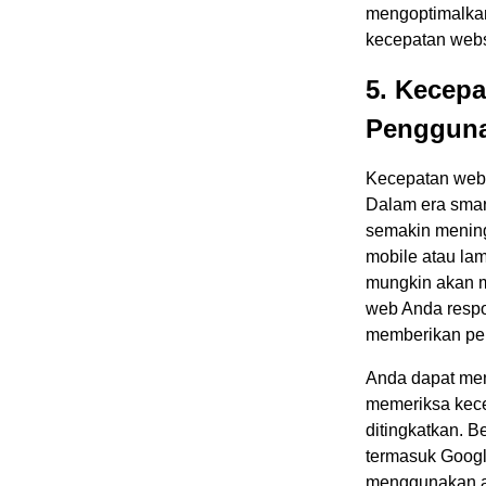
mengoptimalkan
kecepatan websi
5. Kecep
Pengguna
Kecepatan webs
Dalam era smar
semakin meningk
mobile atau la
mungkin akan me
web Anda respo
memberikan pen
Anda dapat men
memeriksa kece
ditingkatkan. B
termasuk Googl
menggunakan al