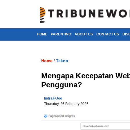
HOME
PARENTING
ABOUT US
CONTACT US
DIS
Home
Tekno
/
Mengapa Kecepatan Web
Pengguna?
Indra@joo
Thursday, 26 February 2026