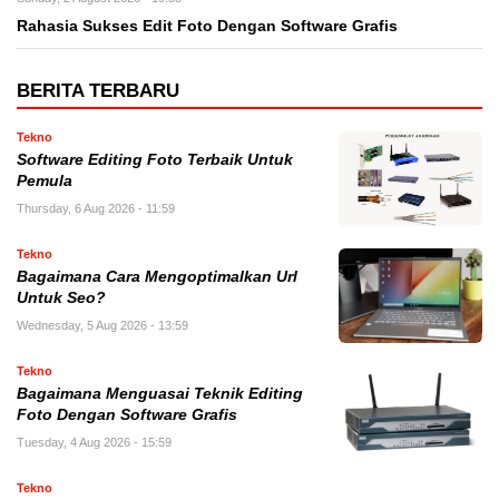
Rahasia Sukses Edit Foto Dengan Software Grafis
BERITA TERBARU
Tekno
Software Editing Foto Terbaik Untuk
Pemula
Thursday, 6 Aug 2026 - 11:59
Tekno
Bagaimana Cara Mengoptimalkan Url
Untuk Seo?
Wednesday, 5 Aug 2026 - 13:59
Tekno
Bagaimana Menguasai Teknik Editing
Foto Dengan Software Grafis
Tuesday, 4 Aug 2026 - 15:59
Tekno