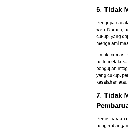
6. Tidak
Pengujian adal
web. Namun, pe
cukup, yang dap
mengalami masa
Untuk memastik
perlu melakukan
pengujian inte
yang cukup, pe
kesalahan atau
7. Tidak 
Pembarua
Pemeliharaan d
pengembangan a