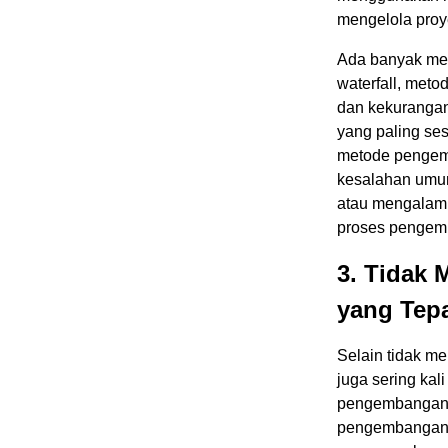
mengelola proy
Ada banyak me
waterfall, meto
dan kekuranga
yang paling s
metode pengem
kesalahan umum
atau mengalami
proses pengem
3. Tidak
yang Tep
Selain tidak 
juga sering ka
pengembangan y
pengembangan a