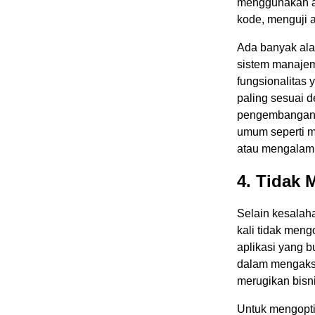
menggunakan al
kode, menguji 
Ada banyak ala
sistem manajeme
fungsionalitas
paling sesuai 
pengembangan 
umum seperti m
atau mengalami 
4. Tidak 
Selain kesala
kali tidak meng
aplikasi yang 
dalam mengakse
merugikan bisni
Untuk mengopti