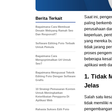
Saat ini, peng
Berita Terkait
paling berkemb
Bagaimana Cara Membuat
perusahaan dan
Desain Webyang Ramah Seo
Dan Responsif?
keperluan, pen
yang mereka bu
Software Editing Foto Terbaik
tidak jarang 
Untuk Pemula
proses pengemb
Bagaimana Cara
beberapa kesa
Mengoptimalkan Url Untuk
Seo?
aplikasi web d
Bagaimana Menguasai Teknik
1. Tidak
Editing Foto Dengan Software
Grafis
Jelas
10 Strategi Pemasaran Konten
Untuk Meningkatkan
Salah satu kes
Keterlibatan Pengguna Di
Aplikasi Web
tidak memiliki
pengembangan a
Rahasia Sukses Edit Foto