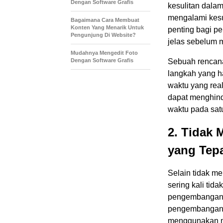
Dengan Software Grafis
kesulitan dala
mengalami kesul
Bagaimana Cara Membuat
Konten Yang Menarik Untuk
penting bagi 
Pengunjung Di Website?
jelas sebelum 
Mudahnya Mengedit Foto
Dengan Software Grafis
Sebuah rencan
langkah yang h
waktu yang rea
dapat menghind
waktu pada satu
2. Tidak
yang Tep
Selain tidak m
sering kali ti
pengembangan y
pengembangan a
menggunakan m