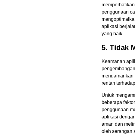
memperhatikan b
penggunaan ca
mengoptimalkan
aplikasi berja
yang baik.
5. Tidak
Keamanan aplik
pengembangan a
mengamankan ap
rentan terhada
Untuk mengama
beberapa faktor
penggunaan me
aplikasi denga
aman dan melin
oleh serangan 