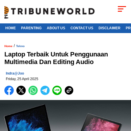
HOME
PARENTING
ABOUT US
CONTACT US
DISCLAIMER
PR
/
Home
Tekno
Laptop Terbaik Untuk Penggunaan
Multimedia Dan Editing Audio
Indra@joo
Friday, 25 April 2025