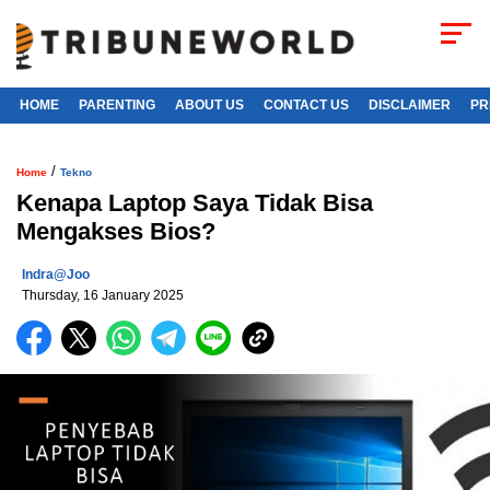
HOME
PARENTING
ABOUT US
CONTACT US
DISCLAIMER
PR
/
Home
Tekno
Kenapa Laptop Saya Tidak Bisa
Mengakses Bios?
Indra@joo
Thursday, 16 January 2025